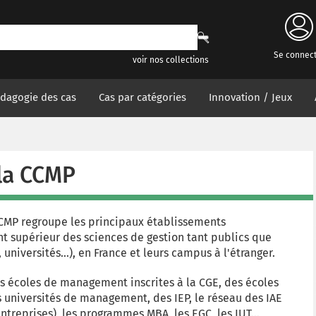
Se connec
voir nos collections
dagogie des cas
Cas par catégories
Innovation / Jeux
 la CCMP
CCMP regroupe les principaux établissements
t supérieur des sciences de gestion tant publics que
universités…), en France et leurs campus à l'étranger.
s écoles de management inscrites à la CGE, des écoles
 universités de management, des IEP, le réseau des IAE
Entreprises), les programmes MBA, les EGC, les IUT...