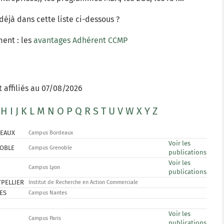
déjà dans cette liste ci-dessous ?
ment : les
avantages Adhérent CCMP
 affiliés au 07/08/2026
H
I
J
K
L
M
N
O
P
Q
R
S
T
U
V
W
X
Y
Z
DEAUX
Campus Bordeaux
Voir les
NOBLE
Campus Grenoble
publications
Voir les
Campus Lyon
publications
TPELLIER
Institut de Recherche en Action Commerciale
TES
Campus Nantes
Voir les
Campus Paris
publications