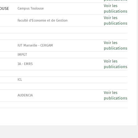
Voir les
LOUSE
Campus Toulouse
publications
Voir les
Faculté d'Economie et de Gestion
publications
Voir les
IUT Marseille - CERGAM
publications
IMPGT
Voir les
3A - EMRS
publications
ICL
Voir les
AUDENCIA
publications