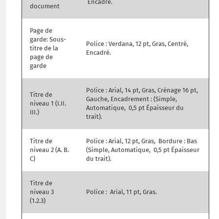
Encadré.
document
Page de
garde: Sous-
Police : Verdana, 12 pt, Gras, Centré,
titre de la
Encadré.
page de
garde
Police : Arial, 14 pt, Gras, Crénage 16 pt,
Titre de
Gauche, Encadrement : (Simple,
niveau 1 (I.II.
Automatique, 0,5 pt Épaisseur du
III.)
trait).
Titre de
Police : Arial, 12 pt, Gras, Bordure : Bas
niveau 2 (A. B.
(Simple, Automatique, 0,5 pt Épaisseur
C)
du trait).
Titre de
niveau 3
Police : Arial, 11 pt, Gras.
(1.2.3)