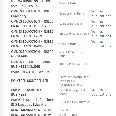
NEOMA BUSINESS SCHOOL-
Campus Paris
CAMPUS DE PARIS
OMNES EDUCATION - INSEEC
Voir les
Campus Chamberry
Chambery
publications
OMNES EDUCATION - INSEEC
Voir les
Campus Bordeaux
GRANDE ÉCOLE BORDEAUX
publications
OMNES EDUCATION - INSEEC
Voir les
INSEEC U. Campus Lyon
GRANDE ÉCOLE LYON
publications
OMNES EDUCATION - INSEEC
Voir les
Campus Paris
GRANDE ÉCOLE PARIS
publications
OMNES EDUCATION - INSEEC
MSc & MBA - Campus
MSC & MBA
Paris
OMNES Education - PARIS
INSEEC MBA INSTITUT
BUSINESS COLLEGE
PARIS EXECUTIVE CAMPUS
Université Montpellier 2
POLYTECH MONTPELLIER
- Sciences &
Technologies des IA
PSB PARIS SCHOOL OF
Voir les
Ex ESG Management
BUSINESS
School
publications
PSB Paris School of Business -
ESG Executive Education
ESG Executive Education
REIMS MANAGEMENT SCHOOL
CESEM
REIMS MANAGEMENT SCHOOL
SUP'TG REIMS