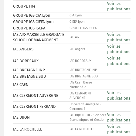
Voir les
GROUPE FIM
publications
GROUPE IGS CFA Lyon
CFA Lyon
GROUPE IGS CIEFA Lyon
CIEFA Lyon
GROUPE IGS ISCPA
GROUPE IGS ISCPA
IAE AIX-MARSEILLE GRADUATE
Voir les
IAE Aix
SCHOOL OF MANAGEMENT
publications
Voir les
IAE ANGERS
IAE Angers
publications
Voir les
IAE BORDEAUX
IAE BORDEAUX
publications
IAE BRETAGNE INP
IAE BRETAGNE INP
IAE BRETAGNE SUD
IAE BRETAGNE SUD
IAE Caen Basse
IAE CAEN
Normandie
Voir les
IAE CLERMONT
IAE CLERMONT AUVERGNE
AUVERGNE
publications
Université Auvergne -
IAE CLERMONT FERRAND
Clermont 1
Voir les
IAE DIJON - UFR Sciences
IAE DIJON
Economiques et Gestion
publications
Voir les
IAE LA ROCHELLE
IAE LA ROCHELLE
publications