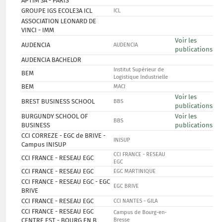
APTIM 3A - PARIS
GROUPE IGS ECOLE3A ICL
ICL
ASSOCIATION LEONARD DE
VINCI - IMM
Voir les
AUDENCIA
AUDENCIA
publications
AUDENCIA BACHELOR
Institut Supérieur de
BEM
Logistique Industrielle
BEM
MACI
Voir les
BREST BUSINESS SCHOOL
BBS
publications
BURGUNDY SCHOOL OF
Voir les
BBS
BUSINESS
publications
CCI CORREZE - EGC de BRIVE -
INISUP
Campus INISUP
CCI FRANCE - RESEAU
CCI FRANCE - RESEAU EGC
EGC
CCI FRANCE - RESEAU EGC
EGC MARTINIQUE
CCI FRANCE - RESEAU EGC - EGC
EGC BRIVE
BRIVE
CCI FRANCE - RESEAU EGC
CCI NANTES - GILA
CCI FRANCE - RESEAU EGC
Campus de Bourg-en-
CENTRE EST - BOURG EN B
Bresse