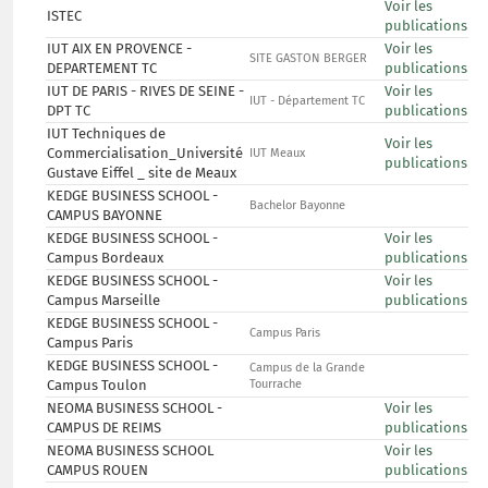
Voir les
ISTEC
publications
IUT AIX EN PROVENCE -
Voir les
SITE GASTON BERGER
DEPARTEMENT TC
publications
IUT DE PARIS - RIVES DE SEINE -
Voir les
IUT - Département TC
DPT TC
publications
IUT Techniques de
Voir les
Commercialisation_Université
IUT Meaux
publications
Gustave Eiffel _ site de Meaux
KEDGE BUSINESS SCHOOL -
Bachelor Bayonne
CAMPUS BAYONNE
KEDGE BUSINESS SCHOOL -
Voir les
Campus Bordeaux
publications
KEDGE BUSINESS SCHOOL -
Voir les
Campus Marseille
publications
KEDGE BUSINESS SCHOOL -
Campus Paris
Campus Paris
KEDGE BUSINESS SCHOOL -
Campus de la Grande
Campus Toulon
Tourrache
NEOMA BUSINESS SCHOOL -
Voir les
CAMPUS DE REIMS
publications
NEOMA BUSINESS SCHOOL
Voir les
CAMPUS ROUEN
publications