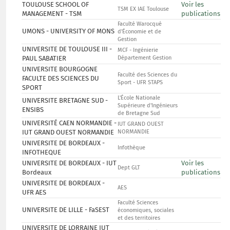
TOULOUSE SCHOOL OF
Voir les
TSM EX IAE Toulouse
MANAGEMENT - TSM
publications
Faculté Warocqué
UMONS - UNIVERSITY OF MONS
d'Économie et de
Gestion
UNIVERSITE DE TOULOUSE III -
MCF - Ingénierie
PAUL SABATIER
Département Gestion
UNIVERSITE BOURGOGNE
Faculté des Sciences du
FACULTE DES SCIENCES DU
Sport - UFR STAPS
SPORT
L'École Nationale
UNIVERSITE BRETAGNE SUD -
Supérieure d'Ingénieurs
ENSIBS
de Bretagne Sud
UNIVERSITÉ CAEN NORMANDIE -
IUT GRAND OUEST
IUT GRAND OUEST NORMANDIE
NORMANDIE
UNIVERSITE DE BORDEAUX -
Infothèque
INFOTHEQUE
UNIVERSITE DE BORDEAUX - IUT
Voir les
Dept GLT
Bordeaux
publications
UNIVERSITE DE BORDEAUX -
AES
UFR AES
Faculté Sciences
UNIVERSITE DE LILLE - FaSEST
économiques, sociales
et des territoires
UNIVERSITE DE LORRAINE IUT