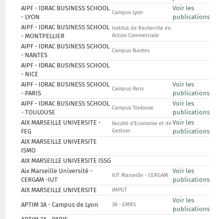
AIPF - IDRAC BUSINESS SCHOOL
Voir les
Campus Lyon
- LYON
publications
AIPF - IDRAC BUSINESS SCHOOL
Institut de Recherche en
- MONTPELLIER
Action Commerciale
AIPF - IDRAC BUSINESS SCHOOL
Campus Nantes
- NANTES
AIPF - IDRAC BUSINESS SCHOOL
- NICE
AIPF - IDRAC BUSINESS SCHOOL
Voir les
Campus Paris
- PARIS
publications
AIPF - IDRAC BUSINESS SCHOOL
Voir les
Campus Toulouse
- TOULOUSE
publications
AIX MARSEILLE UNIVERSITE -
Voir les
Faculté d'Economie et de
FEG
Gestion
publications
AIX MARSEILLE UNIVERSITE
ISMO
AIX MARSEILLE UNIVERSITE ISSG
Aix Marseille Université -
Voir les
IUT Marseille - CERGAM
CERGAM -IUT
publications
AIX MARSEILLE UNIVERSITE
IMPGT
Voir les
APTIM 3A - Campus de Lyon
3A - EMRS
publications