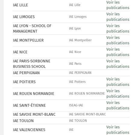
Voir les
IAE LILLE
IAE Lille
publications
Voir les
IAE LIMOGES
IAE Limoges
publications
IAE LYON - SCHOOL OF
Voir les
IAE Lyon
MANAGEMENT
publications
Voir les
IAE MONTPELLIER
IAE Montpellier
publications
Voir les
IAE NICE
IAE Nice
publications
IAE PARIS-SORBONNE
Voir les
IAE Paris
BUSINESS SCHOOL
publications
IAE PERPIGNAN
IAE PERPIGNAN
Voir les
IAE POITIERS
IAE Poitiers
publications
Voir les
IAE ROUEN NORMANDIE
IAE ROUEN NORMANDIE
publications
Voir les
IAE SAINT-ÉTIENNE
ISEAG-IAE
publications
IAE SAVOIE MONT-BLANC
IAE SAVOIE MONT-BLANC
IAE TOULON
IAE TOULON
Voir les
IAE VALENCIENNES
IAE
publications