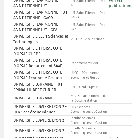
UNIVERSITE JEAN MONNET
Voir les
IUT Saint Etienne - Dpt
SAINT ETIENNE IUT
TC
publications
UNIVERSITE JEAN MONNET IUT
IUT Saint Etienne - Dpt
SAINT ETIENNE - GACO
GACO
UNIVERSITE JEAN MONNET
IUT Saint Etienne - Dpt
SAINT ETIENNE IUT - GEA
GEA
UNIVERSITE LILLE 1 Sciences et
IAE Lille - A supprimer
Technologies
UNIVERSITE LITTORAL COTE
D'OPALE CUEPP
UNIVERSITE LITTORAL COTE
Département SAAE
D'OPALE Département SAAE
UNIVERSITE LITTORAL COTE
ULCO - Département
D'OPALE Economie Gestion
Economie et Gestion
UNIVERSITE LORRAINE - IUT
IUT Epinal - Dpt TC
EPINAL-HUBERT CURIEN
SCD-Service Commun de
UNIVERSITE LORRAINE
la Documentation
UNIVERSITE LUMIERE LYON 2 -
UFR Sciences
UFR Sces économiques
économiques et Gestion
Faculté Sciences
UNIVERSITE LUMIERE LYON 2
économiques et Gestion
Faculté Sciences
UNIVERSITE LUMIERE LYON 2
économiques et Gestion