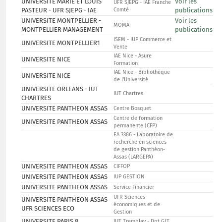
UNIVERSITÉ MARIE ET LOUIS
Voir les
UFR SJEPG - IAE Franche
PASTEUR - UFR SJEPG - IAE
Comté
publications
UNIVERSITE MONTPELLIER -
Voir les
MOMA
MONTPELLIER MANAGEMENT
publications
ISEM - IUP Commerce et
UNIVERSITE MONTPELLIER1
Vente
IAE Nice - Asure
UNIVERSITE NICE
Formation
IAE Nice - Bibliothèque
UNIVERSITE NICE
de l'Université
UNIVERSITE ORLEANS - IUT
IUT Chartres
CHARTRES
UNIVERSITE PANTHEON ASSAS
Centre Bosquet
Centre de formation
UNIVERSITE PANTHEON ASSAS
permanente (CFP)
EA 3386 - Laboratoire de
recherche en sciences
de gestion Panthéon-
Assas (LARGEPA)
UNIVERSITE PANTHEON ASSAS
CIFFOP
UNIVERSITE PANTHEON ASSAS
IUP GESTION
UNIVERSITE PANTHEON ASSAS
Service Financier
UFR Sciences
UNIVERSITE PANTHEON ASSAS
économiques et de
UFR SCIENCES ECO
Gestion
UNIVERSITE PARIS 8
IUT Tremblay - Dpt GLT