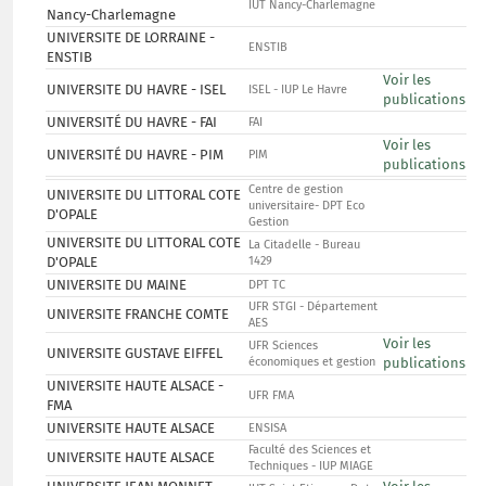
IUT Nancy-Charlemagne
Nancy-Charlemagne
UNIVERSITE DE LORRAINE -
ENSTIB
ENSTIB
Voir les
UNIVERSITE DU HAVRE - ISEL
ISEL - IUP Le Havre
publications
UNIVERSITÉ DU HAVRE - FAI
FAI
Voir les
UNIVERSITÉ DU HAVRE - PIM
PIM
publications
Centre de gestion
UNIVERSITE DU LITTORAL COTE
universitaire- DPT Eco
D'OPALE
Gestion
UNIVERSITE DU LITTORAL COTE
La Citadelle - Bureau
D'OPALE
1429
UNIVERSITE DU MAINE
DPT TC
UFR STGI - Département
UNIVERSITE FRANCHE COMTE
AES
Voir les
UFR Sciences
UNIVERSITE GUSTAVE EIFFEL
économiques et gestion
publications
UNIVERSITE HAUTE ALSACE -
UFR FMA
FMA
UNIVERSITE HAUTE ALSACE
ENSISA
Faculté des Sciences et
UNIVERSITE HAUTE ALSACE
Techniques - IUP MIAGE