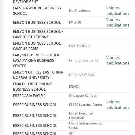
DEVELOPMENT
EM STRASBOURG BUSINESS
Voir les
Em Strasbourg
SCHOOL
publications
Voir les
EMLYON BUSINESS SCHOOL
EMLYON
publications
EMLYON BUSINESS SCHOOL -
CAMPUS ST-ETIENNE
EMLYON BUSINESS SCHOOL -
CAMPUS PARIS
CAMPUS PARIS
EMLyon BUSINESS SCHOOL-
Voir les
CASA MARINA BUSINESS
Campus Casablanca
publications
CENTER
EMLYON OFFICE/ EAST CHINA
Campus SHANGAI
NORMAL UNIVERSITY
ENACO - FIRST ONLINE
ENACO
BUSINESS SCHOOL
ESSEC ASIA PACIFIC
Singapore Campus
Voir les
ESSEC BUSINESS SCHOOL
ESSEC Learning Center
publications
ESSEC Executive
ESSEC BUSINESS SCHOOL
Education
Chaire Entrepreneuriat
ESSEC BUSINESS SCHOOL
Social
ESSEC BUSINESS SCHOOL
CTI