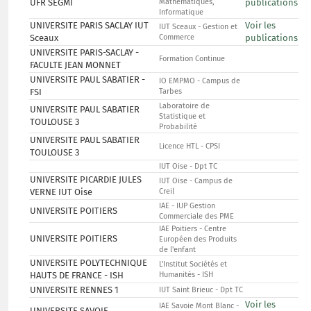
UFR SEGMI
Mathématiques,
publications
Informatique
UNIVERSITE PARIS SACLAY IUT
Voir les
IUT Sceaux - Gestion et
Sceaux
Commerce
publications
UNIVERSITE PARIS-SACLAY -
Formation Continue
FACULTE JEAN MONNET
UNIVERSITE PAUL SABATIER -
IO EMPMO - Campus de
FSI
Tarbes
Laboratoire de
UNIVERSITE PAUL SABATIER
Statistique et
TOULOUSE 3
Probabilité
UNIVERSITE PAUL SABATIER
Licence HTL - CPSI
TOULOUSE 3
IUT Oise - Dpt TC
UNIVERSITE PICARDIE JULES
IUT Oise - Campus de
VERNE IUT Oise
Creil
IAE - IUP Gestion
UNIVERSITE POITIERS
Commerciale des PME
IAE Poitiers - Centre
UNIVERSITE POITIERS
Européen des Produits
de l'enfant
UNIVERSITE POLYTECHNIQUE
L'Institut Sociétés et
HAUTS DE FRANCE - ISH
Humanités - ISH
UNIVERSITE RENNES 1
IUT Saint Brieuc - Dpt TC
Voir les
IAE Savoie Mont Blanc -
UNIVERSITE SAVOIE