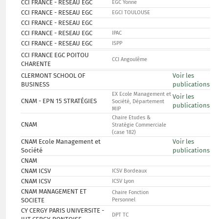
CCI FRANCE - RESEAU EGC
EGC Yonne
CCI FRANCE - RESEAU EGC
EGCI TOULOUSE
CCI FRANCE - RESEAU EGC
CCI FRANCE - RESEAU EGC
IPAC
CCI FRANCE - RESEAU EGC
ISPP
CCI FRANCE EGC POITOU
CCI Angoulême
CHARENTE
CLERMONT SCHOOL OF
Voir les
BUSINESS
publications
EX Ecole Management et
Voir les
CNAM - EPN 15 STRATÉGIES
Société, Département
publications
MIP
Chaire Etudes &
CNAM
Stratégie Commerciale
(case 182)
CNAM Ecole Management et
Voir les
Société
publications
CNAM
CNAM ICSV
ICSV Bordeaux
CNAM ICSV
ICSV Lyon
CNAM MANAGEMENT ET
Chaire Fonction
SOCIETE
Personnel
CY CERGY PARIS UNIVERSITE -
DPT TC