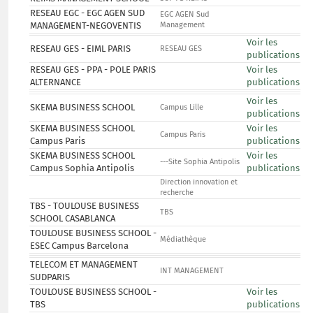
RESEAU EGC - EGC AGEN SUD
EGC AGEN Sud
MANAGEMENT-NEGOVENTIS
Management
Voir les
RESEAU GES - EIML PARIS
RESEAU GES
publications
RESEAU GES - PPA - POLE PARIS
Voir les
ALTERNANCE
publications
Voir les
SKEMA BUSINESS SCHOOL
Campus Lille
publications
SKEMA BUSINESS SCHOOL
Voir les
Campus Paris
Campus Paris
publications
SKEMA BUSINESS SCHOOL
Voir les
---Site Sophia Antipolis
Campus Sophia Antipolis
publications
Direction innovation et
recherche
TBS - TOULOUSE BUSINESS
TBS
SCHOOL CASABLANCA
TOULOUSE BUSINESS SCHOOL -
Médiathèque
ESEC Campus Barcelona
TELECOM ET MANAGEMENT
INT MANAGEMENT
SUDPARIS
TOULOUSE BUSINESS SCHOOL -
Voir les
TBS
publications