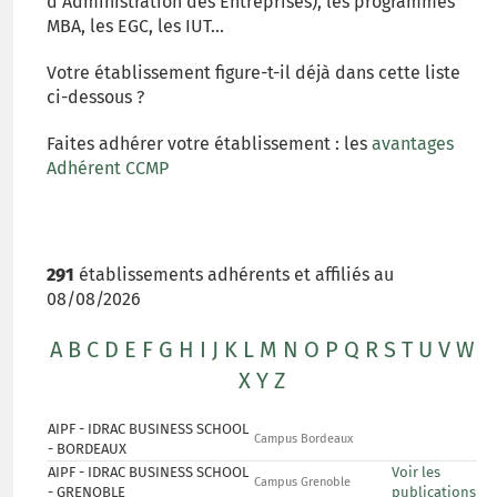
d'Administration des Entreprises), les programmes
MBA, les EGC, les IUT...
Votre établissement figure-t-il déjà dans cette liste
ci-dessous ?
Faites adhérer votre établissement : les
avantages
Adhérent CCMP
291
établissements adhérents et affiliés au
08/08/2026
A
B
C
D
E
F
G
H
I
J
K
L
M
N
O
P
Q
R
S
T
U
V
W
X
Y
Z
AIPF - IDRAC BUSINESS SCHOOL
Campus Bordeaux
- BORDEAUX
AIPF - IDRAC BUSINESS SCHOOL
Voir les
Campus Grenoble
- GRENOBLE
publications