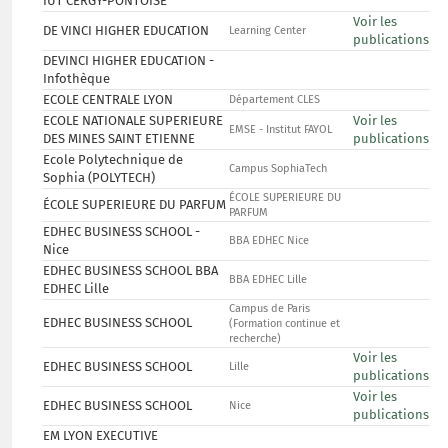
IUT CERGY-PONTOISE
Voir les
DE VINCI HIGHER EDUCATION
Learning Center
publications
DEVINCI HIGHER EDUCATION -
Infothèque
ECOLE CENTRALE LYON
Département CLES
ECOLE NATIONALE SUPERIEURE
Voir les
EMSE - Institut FAYOL
DES MINES SAINT ETIENNE
publications
Ecole Polytechnique de
Campus SophiaTech
Sophia (POLYTECH)
ÉCOLE SUPERIEURE DU
ÉCOLE SUPERIEURE DU PARFUM
PARFUM
EDHEC BUSINESS SCHOOL -
BBA EDHEC Nice
Nice
EDHEC BUSINESS SCHOOL BBA
BBA EDHEC Lille
EDHEC Lille
Campus de Paris
EDHEC BUSINESS SCHOOL
(Formation continue et
recherche)
Voir les
EDHEC BUSINESS SCHOOL
Lille
publications
Voir les
EDHEC BUSINESS SCHOOL
Nice
publications
EM LYON EXECUTIVE