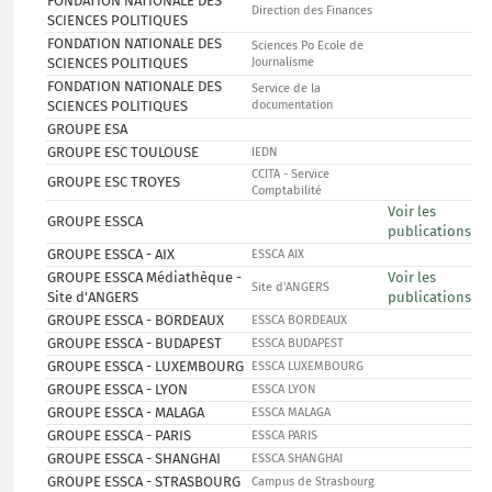
FONDATION NATIONALE DES
Direction des Finances
SCIENCES POLITIQUES
FONDATION NATIONALE DES
Sciences Po Ecole de
SCIENCES POLITIQUES
Journalisme
FONDATION NATIONALE DES
Service de la
SCIENCES POLITIQUES
documentation
GROUPE ESA
GROUPE ESC TOULOUSE
IEDN
CCITA - Service
GROUPE ESC TROYES
Comptabilité
Voir les
GROUPE ESSCA
publications
GROUPE ESSCA - AIX
ESSCA AIX
GROUPE ESSCA Médiathèque -
Voir les
Site d'ANGERS
Site d'ANGERS
publications
GROUPE ESSCA - BORDEAUX
ESSCA BORDEAUX
GROUPE ESSCA - BUDAPEST
ESSCA BUDAPEST
GROUPE ESSCA - LUXEMBOURG
ESSCA LUXEMBOURG
GROUPE ESSCA - LYON
ESSCA LYON
GROUPE ESSCA - MALAGA
ESSCA MALAGA
GROUPE ESSCA - PARIS
ESSCA PARIS
GROUPE ESSCA - SHANGHAI
ESSCA SHANGHAI
GROUPE ESSCA - STRASBOURG
Campus de Strasbourg