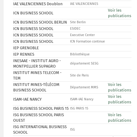
IAE VALENCIENNES Doublon
IAE VALENCIENNES
Voir les
ICN BUSINESS SCHOOL
publications
ICN BUSINESS SCHOOL BERLIN
Site Berlin
ICN BUSINESS SCHOOL
ESIDEC
ICN BUSINESS SCHOOL
Executive Center
ICN BUSINESS SCHOOL
ICN Formation continue
IEP GRENOBLE
IEP RENNES
Bibliothèque
INESAAE - INSTITUT AGRO -
département SESG
MONTPELLIER SUPAGRO
INSTITUT MINES TELECOM -
Site de Paris
TEM
INSTITUT MINES-TÉLÉCOM
Voir les
Département MMS
BUSINESS SCHOOL
publications
Voir les
ISAM-IAE NANCY
ISAM-IAE Nancy
publications
ISG BUSINESS SCHOOL PARIS 15
ISG PARIS 15
ISG BUSINESS SCHOOL PARIS
Voir les
OUEST
publications
ISG INTERNATIONAL BUSINESS
ISG
SCHOOL