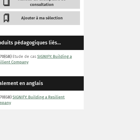
consultation
Ajouter à ma sélection
oduits pédagogiques liés...
70(GB)
Etude de cas
SIGNIFY: Building a
ilient Company
alement en anglais
70(GB)
SIGNIFY: Building a Resilient
mpany