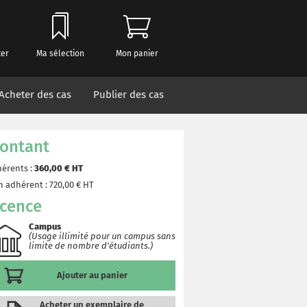
ter
Ma sélection
Mon panier
Acheter des cas
Publier des cas
ontant
érents :
360,00
€ HT
 adhérent :
720,00
€ HT
icence
Campus
(Usage illimité pour un campus sans
limite de nombre d'étudiants.)
Ajouter au panier
Acheter un exemplaire de