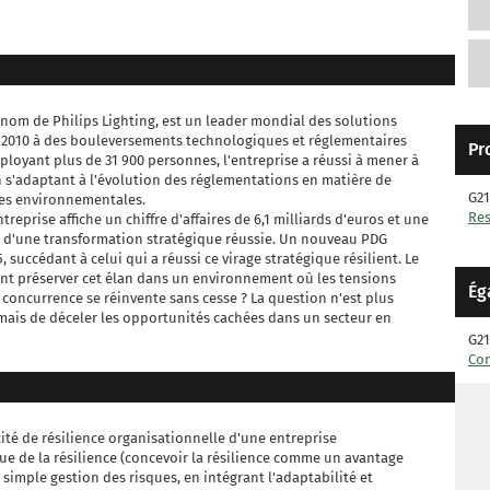
nom de Philips Lighting, est un leader mondial des solutions
is 2010 à des bouleversements technologiques et réglementaires
Pr
ployant plus de 31 900 personnes, l'entreprise a réussi à mener à
en s'adaptant à l'évolution des réglementations en matière de
G21
es environnementales.
Res
treprise affiche un chiffre d'affaires de 6,1 milliards d'euros et une
e d'une transformation stratégique réussie. Un nouveau PDG
 succédant à celui qui a réussi ce virage stratégique résilient. Le
ment préserver cet élan dans un environnement où les tensions
Ég
 concurrence se réinvente sans cesse ? La question n'est plus
mais de déceler les opportunités cachées dans un secteur en
G21
Co
ité de résilience organisationnelle d'une entreprise
e de la résilience (concevoir la résilience comme un avantage
simple gestion des risques, en intégrant l'adaptabilité et