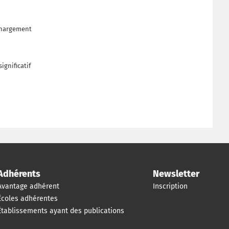
échargement
ignificatif
Adhérents
Newsletter
Avantage adhérent
Inscription
Écoles adhérentes
Établissements ayant des publications