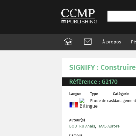
À propos
Pé
SIGNIFY : Construire
Référence : G2170
Langue
Type
Catégorie
Etude de cas
Management 
Auteur(s)
,
BOUTRU Anaïs
HAAS Aurore
Campus