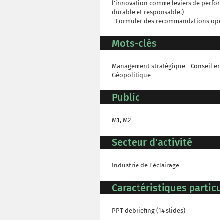
l'innovation comme leviers de perfo
durable et responsable.)
- Formuler des recommandations opér
Mots-clés
Management stratégique - Conseil en 
Géopolitique
Public
M1, M2
Secteur d'activité
Industrie de l'éclairage
Caractéristiques particu
PPT debriefing (14 slides)