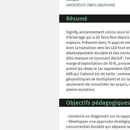
UNIVERSITE PARIS DAUPHINE
Résumé
Signify, anciennement connu sous le 
d'éclairage qui a dû faire face depu
majeurs. Présente dans 74 pays et em
bien la transition vers les LED tout 
développement durable et des norm
2024 marque un tournant décisif : l'en
marge d'exploitation de 10 %, preuv
prend les rênes le 1er septembre 2025,
défi qui l'attend est de taille : com
géopolitiques se multiplient et où la
seulement de consolider les acquis, 
pleine mutation.
Objectifs pédagogiques
- Conduire un diagnostic sur la capac
- Développer une approche stratégiqu
concurrentiel durable qui dépasse la 