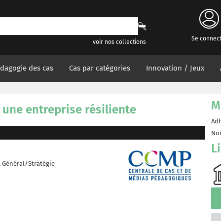
Se connec
voir nos collections
dagogie des cas
Cas par catégories
Innovation / Jeux
M
 une entreprise résiliente
Adh
Non
L
Général/Stratégie