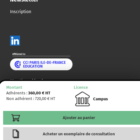
Inscription
Mentions légales
Montant
Licence
Plan du site
Adhérents :
360,00
€ HT
Non adhérent :
720,00
€ HT
Campus
© CCMP 2014 - 2025. Tous droits réservés.
Ajouter au panier
Acheter un exemplaire de consultation