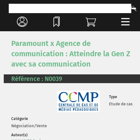
Paramount x Agence de
communication : Atteindre la Gen Z
avec sa communication
Référence : N0039
Type
Etude de cas
Catégorie
Négociation/Vente
Auteur(s)