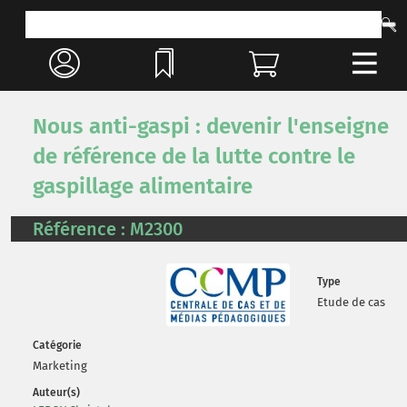
Nous anti-gaspi : devenir l'enseigne
de référence de la lutte contre le
gaspillage alimentaire
Référence : M2300
Type
Etude de cas
Catégorie
Marketing
Auteur(s)