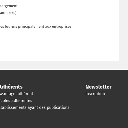
échargement
 annexe(s)
ices fournis principalement aux entreprises
Adhérents
Newsletter
Avantage adhérent
Inscription
Écoles adhérentes
Établissements ayant des publications