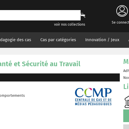
Se connec
voir nos collections
dagogie des cas
Cas par catégories
Innovation / Jeux
M
nté et Sécurité au Travail
Adh
Non
L
 comportements