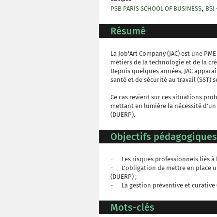
,
PSB PARIS SCHOOL OF BUSINESS
BSI
Résumé
La Job'Art Company (JAC) est une PME 
métiers de la technologie et de la cr
Depuis quelques années, JAC apparaît
santé et de sécurité au travail (SST) s
Ce cas revient sur ces situations prob
mettant en lumière la nécessité d'u
(DUERP).
Objectifs pédagogiques
- Les risques professionnels liés à la
- L'obligation de mettre en place 
(DUERP) ;
- La gestion préventive et curative (
Mots-clés