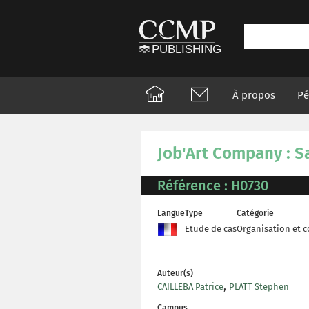
À propos
Pé
Job'Art Company : Sa
Référence : H0730
Langue
Type
Catégorie
Etude de cas
Organisation et
Auteur(s)
,
CAILLEBA Patrice
PLATT Stephen
Campus