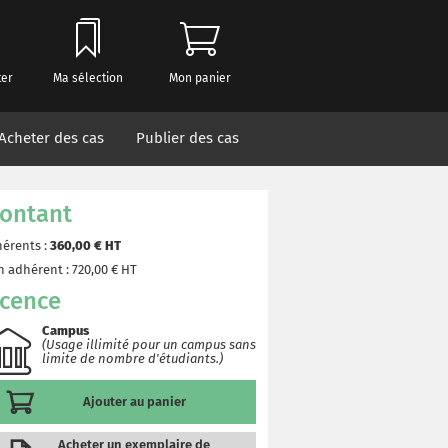
ter
Ma sélection
Mon panier
Acheter des cas
Publier des cas
ontant
érents :
360,00
€ HT
 adhérent :
720,00
€ HT
icence
Campus
(Usage illimité pour un campus sans
limite de nombre d'étudiants.)
Ajouter au panier
Acheter un exemplaire de