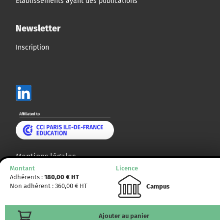
Établissements ayant des publications
Newsletter
Inscription
Mentions légales
Montant
Licence
Plan du site
Adhérents :
180,00
€ HT
Non adhérent :
360,00
€ HT
Campus
© CCMP 2014 - 2025. Tous droits réservés.
Ajouter au panier