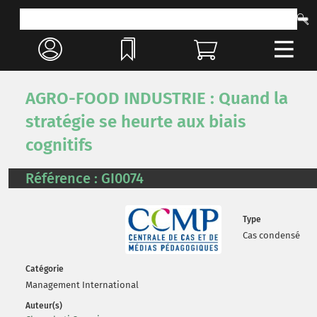
AGRO-FOOD INDUSTRIE : Quand la
stratégie se heurte aux biais
cognitifs
Référence : GI0074
Type
Cas condensé
Catégorie
Management International
Auteur(s)