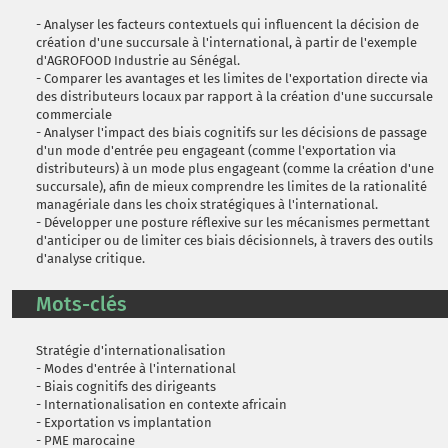
- Analyser les facteurs contextuels qui influencent la décision de
création d'une succursale à l'international, à partir de l'exemple
d'AGROFOOD Industrie au Sénégal.
- Comparer les avantages et les limites de l'exportation directe via
des distributeurs locaux par rapport à la création d'une succursale
commerciale
- Analyser l'impact des biais cognitifs sur les décisions de passage
d'un mode d'entrée peu engageant (comme l'exportation via
distributeurs) à un mode plus engageant (comme la création d'une
succursale), afin de mieux comprendre les limites de la rationalité
managériale dans les choix stratégiques à l'international.
- Développer une posture réflexive sur les mécanismes permettant
d'anticiper ou de limiter ces biais décisionnels, à travers des outils
d'analyse critique.
Mots-clés
Stratégie d'internationalisation
- Modes d'entrée à l'international
- Biais cognitifs des dirigeants
- Internationalisation en contexte africain
- Exportation vs implantation
- PME marocaine