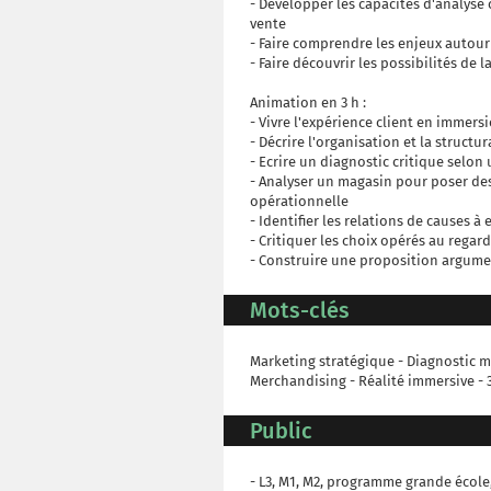
- Développer les capacités d'analyse 
vente
- Faire comprendre les enjeux autou
- Faire découvrir les possibilités de l
Animation en 3 h :
- Vivre l'expérience client en immersi
- Décrire l'organisation et la structu
- Ecrire un diagnostic critique selo
- Analyser un magasin pour poser des 
opérationnelle
- Identifier les relations de causes à 
- Critiquer les choix opérés au regar
- Construire une proposition argume
Mots-clés
Marketing stratégique - Diagnostic m
Merchandising - Réalité immersive - 3D
Public
- L3, M1, M2, programme grande école