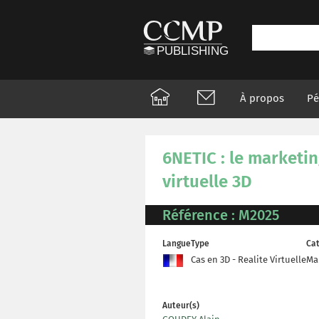
À propos
Pé
6NETIC : le marketin
virtuelle 3D
Référence : M2025
Langue
Type
Cat
Cas en 3D - Realite Virtuelle
Ma
Auteur(s)