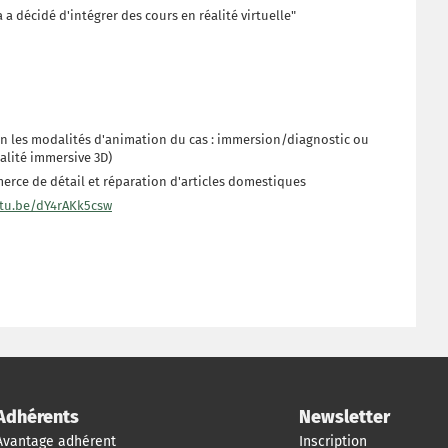
a décidé d'intégrer des cours en réalité virtuelle"
on les modalités d'animation du cas : immersion/diagnostic ou
alité immersive 3D)
erce de détail et réparation d'articles domestiques
utu.be/dY4rAKk5csw
Adhérents
Newsletter
Avantage adhérent
Inscription