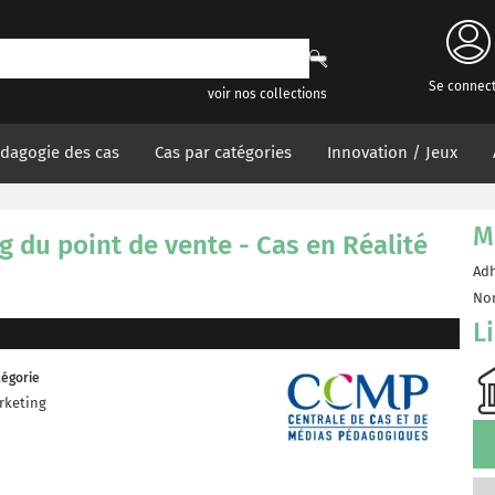
Se connec
voir nos collections
dagogie des cas
Cas par catégories
Innovation / Jeux
M
g du point de vente - Cas en Réalité
Adh
Non
L
égorie
rketing