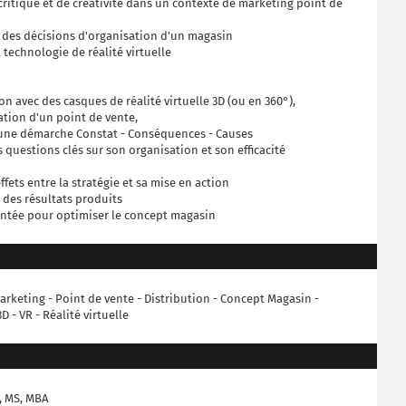
critique et de créativité dans un contexte de marketing point de
r des décisions d'organisation d'un magasin
a technologie de réalité virtuelle
on avec des casques de réalité virtuelle 3D (ou en 360°),
ration d'un point de vente,
n une démarche Constat - Conséquences - Causes
questions clés sur son organisation et son efficacité
effets entre la stratégie et sa mise en action
d des résultats produits
ntée pour optimiser le concept magasin
arketing - Point de vente - Distribution - Concept Magasin -
 - VR - Réalité virtuelle
, MS, MBA