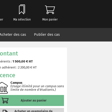
ter
Ma sélection
Mon panier
Acheter des cas
Publier des cas
ontant
érents :
1 500,00
€ HT
 adhérent :
2 200,00
€ HT
icence
Campus
(Usage illimité pour un campus sans
limite de nombre d'étudiants.)
Ajouter au panier
Acheter un exemplaire de