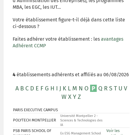
d'Administration des Entreprises), les programmes
MBA, les EGC, les IUT...
Votre établissement figure-t-il déjà dans cette liste
ci-dessous ?
Faites adhérer votre établissement : les
avantages
Adhérent CCMP
4
établissements adhérents et affiliés au 06/08/2026
A
B
C
D
E
F
G
H
I
J
K
L
M
N
O
P
Q
R
S
T
U
V
W
X
Y
Z
PARIS EXECUTIVE CAMPUS
Université Montpellier 2 -
POLYTECH MONTPELLIER
Sciences & Technologies des
IA
PSB PARIS SCHOOL OF
Voir les
Ex ESG Management School