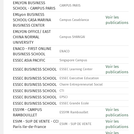
EMLYON BUSINESS
CAMPUS PARIS
SCHOOL - CAMPUS PARIS
EMLyon BUSINESS
Voir les
SCHOOL-CASA MARINA
Campus Casablanca
publications
BUSINESS CENTER
EMLYON OFFICE/ EAST
CHINA NORMAL
Campus SHANGAI
UNIVERSITY
ENACO - FIRST ONLINE
ENACO
BUSINESS SCHOOL
ESSEC ASIA PACIFIC
Singapore Campus
Voir les
ESSEC BUSINESS SCHOOL
ESSEC Learning Center
publications
ESSEC BUSINESS SCHOOL
ESSEC Executive Education
ESSEC BUSINESS SCHOOL
Chaire Entrepreneuriat Social
ESSEC BUSINESS SCHOOL
CTI
ESSEC BUSINESS SCHOOL
EPSCI
ESSEC BUSINESS SCHOOL
ESSEC Grande Ecole
ESSYM - CAMPUS
Voir les
ESSYM Rambouillet
RAMBOUILLET
publications
ESVM - SUP DE VENTE - CCI
Voir les
ESVM - SUP DE VENTE
Paris Ile-de-France
publications
Voir les