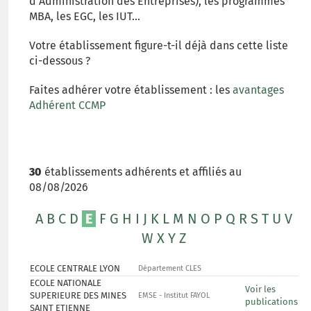
d'Administration des Entreprises), les programmes
MBA, les EGC, les IUT...
Votre établissement figure-t-il déjà dans cette liste
ci-dessous ?
Faites adhérer votre établissement : les
avantages
Adhérent CCMP
30
établissements adhérents et affiliés au
08/08/2026
A
B
C
D
E
F
G
H
I
J
K
L
M
N
O
P
Q
R
S
T
U
V
W
X
Y
Z
ECOLE CENTRALE LYON
Département CLES
ECOLE NATIONALE
Voir les
SUPERIEURE DES MINES
EMSE - Institut FAYOL
publications
SAINT ETIENNE