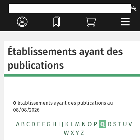
Établissements ayant des
publications
0
établissements ayant des publications au
08/08/2026
A
B
C
D
E
F
G
H
I
J
K
L
M
N
O
P
Q
R
S
T
U
V
W
X
Y
Z