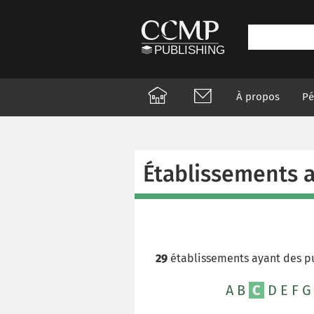
À propos
Pé
Établissements a
29
établissements ayant des p
A
B
C
D
E
F
G