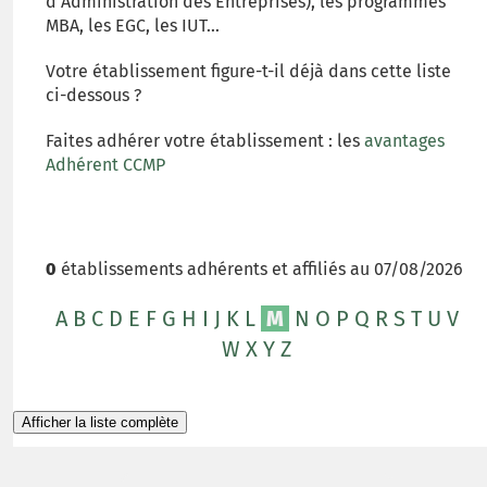
d'Administration des Entreprises), les programmes
MBA, les EGC, les IUT...
Votre établissement figure-t-il déjà dans cette liste
ci-dessous ?
Faites adhérer votre établissement : les
avantages
Adhérent CCMP
0
établissements adhérents et affiliés au 07/08/2026
A
B
C
D
E
F
G
H
I
J
K
L
M
N
O
P
Q
R
S
T
U
V
W
X
Y
Z
Afficher la liste complète