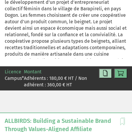
le développement d'un projet d'entrepreneuriat
collectif féminin dans le village de Barapireli, en pays
Dogon. Les femmes choisissent de créer une coopérative
autour d'un produit commun, le beignet. Le projet
devient ainsi un espace économique mais aussi social et
relationnel, fondé sur la confiance et la convivialité. La
coopérative propose plusieurs types de beignets, alliant
recettes traditionnelles et adaptations contemporaines,
produits de manière artisanale dans une cuisine
partagée mise à disposition par la mairie. Leur stratégie
privilégie une croissance progressive, un fort ancrage
Licence
Montant
territorial et une différenciation par le sens, où l'acte
Campus
*
Adhérents :
180,00
€ HT / Non
d'achat soutient un projet féminin, solidaire et local. Ce
adhérent :
360,00
€ HT
cas propose aux étudiants de comprendre la position
stratégique de cette coopérative féminine et de
proposer des axes d'amélioration.
ALLBIRDS: Building a Sustainable Brand
Through Values-Aligned Affiliate