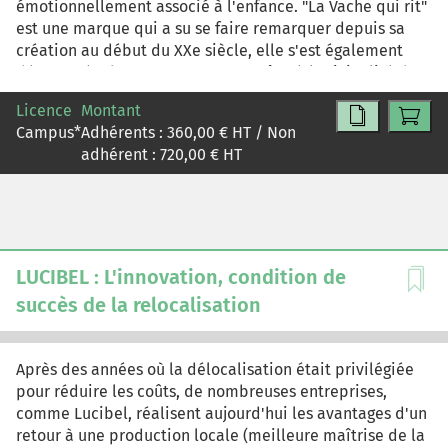
émotionnellement associé à l'enfance. "La Vache qui rit"
est une marque qui a su se faire remarquer depuis sa
création au début du XXe siècle, elle s'est également
démarquée des autres marques grâce à l'originalité de
sa stratégie de positionnement. Le cas détaille la
Licence
Montant
trajectoire de développement de l'entreprise Bel et met
Campus
*
Adhérents :
360,00
€ HT / Non
l'accent sur les particularités de l'art graphique comme
adhérent :
720,00
€ HT
stratégie privilégiée pour promouvoir le produit "La
Vache sui rit".
LUCIBEL : L'innovation, condition de
succès de la relocalisation
Après des années où la délocalisation était privilégiée
pour réduire les coûts, de nombreuses entreprises,
comme Lucibel, réalisent aujourd'hui les avantages d'un
retour à une production locale (meilleure maîtrise de la