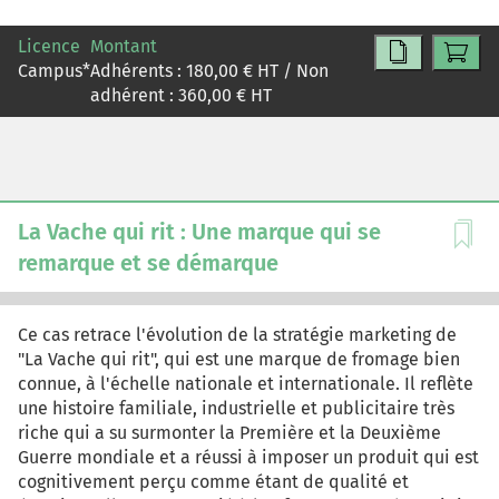
collaboration by proposing bespoke IoT solutions to
them. After two years, the B2B sales deputy of the
Licence
Montant
company asked the KAM team to present a summary
Campus
*
Adhérents :
180,00
€ HT / Non
report on KAM performance that includes metrics and
adhérent :
360,00
€ HT
measures indicating whether implementing KAM had a
positive impact on engaging key accounts.
La Vache qui rit : Une marque qui se
remarque et se démarque
Ce cas retrace l'évolution de la stratégie marketing de
"La Vache qui rit", qui est une marque de fromage bien
connue, à l'échelle nationale et internationale. Il reflète
une histoire familiale, industrielle et publicitaire très
riche qui a su surmonter la Première et la Deuxième
Guerre mondiale et a réussi à imposer un produit qui est
cognitivement perçu comme étant de qualité et