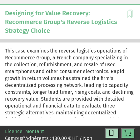
Designing for Value Recovery:
Recommerce Group's Reverse Logistics
Strategy Choice
This case examines the reverse logistics operations of
Recommerce Group, a French company specializing in
the collection, refurbishment, and resale of used
smartphones and other consumer electronics. Rapid
growth in return volumes has strained the firm's
decentralized processing network, leading to capacity
constraints, longer lead timer, rising costs, and declining
recovery value. Students are provided with detailed
operational and financial data to evaluate three
strategic alternatives: maintaining decentralized
facilities, investing in a centralized automated hub, or
outsourcing to a third-party provider, and to calculate
Licence
Montant
costs, margins, and investment feasibility. The case
Campus
*
Adhérents :
180,00
€ HT / Non