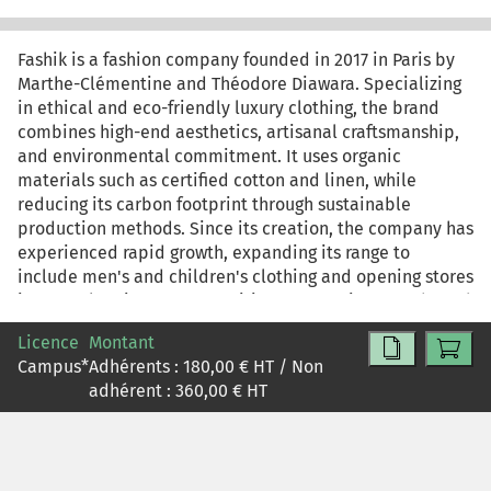
Fashik is a fashion company founded in 2017 in Paris by
Marthe-Clémentine and Théodore Diawara. Specializing
in ethical and eco-friendly luxury clothing, the brand
combines high-end aesthetics, artisanal craftsmanship,
and environmental commitment. It uses organic
materials such as certified cotton and linen, while
reducing its carbon footprint through sustainable
production methods. Since its creation, the company has
experienced rapid growth, expanding its range to
include men's and children's clothing and opening stores
in several major European cities. In 2020, it strengthened
its digital strategy with an online store, wich now
Licence
Montant
accounts for more than 60% of its revenue.
Campus
*
Adhérents :
180,00
€ HT / Non
adhérent :
360,00
€ HT