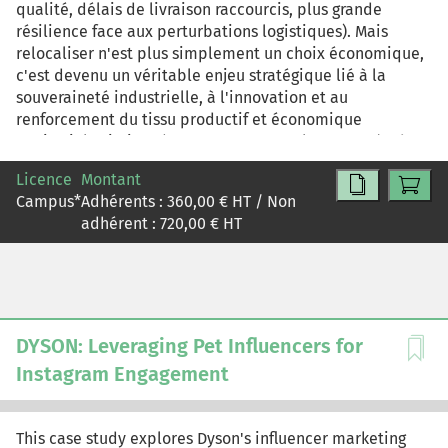
qualité, délais de livraison raccourcis, plus grande
résilience face aux perturbations logistiques). Mais
relocaliser n'est plus simplement un choix économique,
c'est devenu un véritable enjeu stratégique lié à la
souveraineté industrielle, à l'innovation et au
renforcement du tissu productif et économique
territorial. Missionné en tant que consultant auprès de
Lucibel, vous êtes chargé d'aider l'entreprise à sécuriser
Licence
Montant
son implantation en France. Votre mission consistera
Campus
*
Adhérents :
360,00
€ HT / Non
d'abord à réaliser un diagnostic complet de la situation
adhérent :
720,00
€ HT
puis à proposer des recommandations concrètes et à
construire des recommandations pour rendre la
relocalisation pérenne.
DYSON: Leveraging Pet Influencers for
Instagram Engagement
This case study explores Dyson's influencer marketing