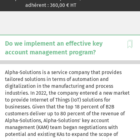
develops analytical and strategic decision-making skills
adhérent :
360,00
€ HT
by requiring learners to recommend the most
economically and operationally viable reverse logistics
network design.
Do we implement an effective key
account management program?
Alpha-Solutions is a service company that provides
tailored solutions in terms of automation and
digitalization in the manufacturing and process
industries. In 2022, the company entered a new market
to provide Internet of Things (IoT) solutions for
businesses. Given that the top 18 percent of B2B
customers deliver up to 80 percent of the revenue of
Alpha-Solutions, Alpha-Solutions' key account
management (KAM) team began negotiations with
potential and existing KAs to expand the scope of