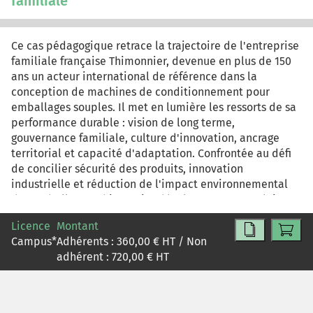
familiale
Ce cas pédagogique retrace la trajectoire de l'entreprise
familiale française Thimonnier, devenue en plus de 150
ans un acteur international de référence dans la
conception de machines de conditionnement pour
emballages souples. Il met en lumière les ressorts de sa
performance durable : vision de long terme,
gouvernance familiale, culture d'innovation, ancrage
territorial et capacité d'adaptation. Confrontée au défi
de concilier sécurité des produits, innovation
industrielle et réduction de l'impact environnemental
des emballages, Thimonnier développe une stratégie
d'écoconception fondée sur le principe de l'« emballage
Licence
Montant
juste ». Le cas invite ainsi à analyser les leviers de
Campus
*
Adhérents :
360,00
€ HT / Non
résilience d'une entreprise familiale et les arbitrages
adhérent :
720,00
€ HT
entre compétitivité, innovation et responsabilité
environnementale.