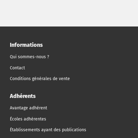
marketing toujours dans l'optique de faire évoluer les
pratiques de cette entreprise. De par son caractère
hautement immersif, TREKKING AVENTURE est aussi une
opportunité d'application de notions de marketing et de
communication à l'échelle de territoires.
Informations
Qui sommes-nous ?
Contact
Conditions générales de vente
Adhérents
Avantage adhérent
Écoles adhérentes
Établissements ayant des publications