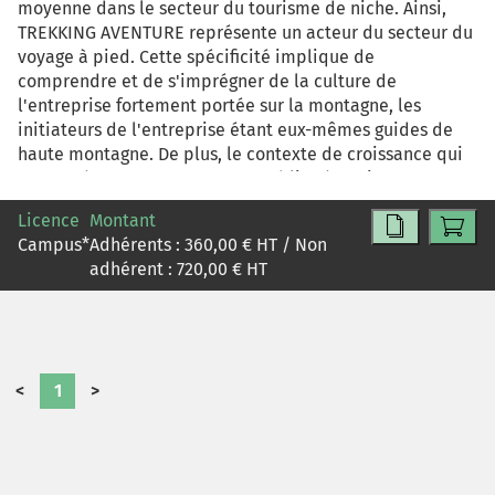
moyenne dans le secteur du tourisme de niche. Ainsi,
TREKKING AVENTURE représente un acteur du secteur du
voyage à pied. Cette spécificité implique de
comprendre et de s'imprégner de la culture de
l'entreprise fortement portée sur la montagne, les
initiateurs de l'entreprise étant eux-mêmes guides de
haute montagne. De plus, le contexte de croissance qui
se pose à TREKKING AVENTURE oblige à envisager une
évolution des pratiques de l'entreprise tout en veillant à
Licence
Montant
la cohérence de son identité de marque. C'est dans cet
Campus
*
Adhérents :
360,00
€ HT / Non
environnement que TREKKING AVENTURE a vu son
adhérent :
720,00
€ HT
effectif croître de 2.5 en trois ans, et qu'un poste de
responsable de communication interne a été créé. La
mission principale traitée dans ce cas est alors de
réussir à fédérer l'ensemble des acteurs puis de les
rassembler autour de la dynamique d'entreprise. Les
<
1
>
objectifs à remplir seront de traduire puis de
transmettre les valeurs de l'entreprise à l'ensemble des
parties prenantes puis d'aboutir à un plan de
communication interne / externe cohérent. Par ailleurs,
une réflexion générale sera à mener au sein du service