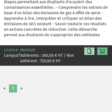
étapes permettant aux étudiants d'acquérir des
connaissances essentielles : - Comprendre les notions de
base d'un bilan des émissions de gaz à effet de serre -
Apprendre à lire, interpréter et critiquer un bilan des
émissions de GES existant - Savoir traduire ces résultats
en actions concrètes de réduction. Cette démarche
permet aux étudiants de s'approprier des méthodes
utilisées en pratique dans les organisations et de
développer une compétence directement mobilisable
Licence
Montant
en contexte professionnel.
Campus
*
Adhérents :
360,00
€ HT / Non
adhérent :
720,00
€ HT
<
1
>