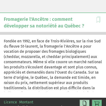
Fromagerie l'Ancêtre : comment
développer sa notoriété au Québec ?
Fondée en 1992, en face de Trois-Rivières, sur la rive Sud
du fleuve St-laurent, la fromagerie l'Ancêtre a pour
vocation de proposer des fromages biologiques
(cheddar, mozzarella, et cheddar principalement) aux
consommateurs. Même si elle couvre un marché national
les produits s'écoulent davantage et sont plus connus,
appréciés et demandés dans l'Ouest du Canada. Sur sa
terre d'origine, le Québec, la demande est timide, en
raison du prix, nettement supérieur aux produits
traditionnels. la distribution est plus difficile dans la
belle province que dans l'ouest en raison du choix d'un
réseau sélectif de produits biologiques plus développé.
Licence
Montant
Au Québec, elle tente de développer la distribution