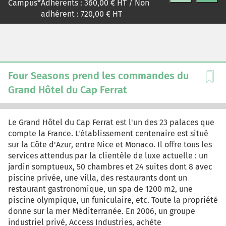
Campus
*
Adhérents :
360,00
€ HT / Non
intensive par le biais des supermarchés qui sont plus
adhérent :
720,00
€ HT
difficiles d'accès ou sur les marchés publics. Le mandat
est de trouver une façon de développer davantage sa
notoriété au Québec,d'accéder aux points de vente afin
d'y vendre plus de fromages bio.
Four Seasons prend les commandes du
Grand Hôtel du Cap Ferrat
Le Grand Hôtel du Cap Ferrat est l'un des 23 palaces que
compte la France. L'établissement centenaire est situé
sur la Côte d'Azur, entre Nice et Monaco. Il offre tous les
services attendus par la clientèle de luxe actuelle : un
jardin somptueux, 50 chambres et 24 suites dont 8 avec
piscine privée, une villa, des restaurants dont un
restaurant gastronomique, un spa de 1200 m2, une
piscine olympique, un funiculaire, etc. Toute la propriété
donne sur la mer Méditerranée. En 2006, un groupe
industriel privé, Access Industries, achète