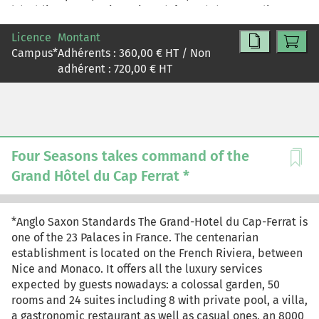
l'établissement qui continue à être géré par un directeur
indépendant. En 2009, l'hôtel est redessiné pour
Licence
Montant
satisfaire la clientèle la plus exigeante. Néanmoins, le
Campus
*
Adhérents :
360,00
€ HT / Non
taux d'occupation et le chiffre d'affaires sont en forte
adhérent :
720,00
€ HT
baisse. Géré à partir de 2015 par le groupe Four Seasons,
des faiblesses sont identifiées qui doivent être corrigées
pour attirer de nouveau la clientèle et redonner ses
lettres de noblesse à cet établissement prestigieux.
Four Seasons takes command of the
Grand Hôtel du Cap Ferrat *
*Anglo Saxon Standards The Grand-Hotel du Cap-Ferrat is
one of the 23 Palaces in France. The centenarian
establishment is located on the French Riviera, between
Nice and Monaco. It offers all the luxury services
expected by guests nowadays: a colossal garden, 50
rooms and 24 suites including 8 with private pool, a villa,
a gastronomic restaurant as well as casual ones, an 8000