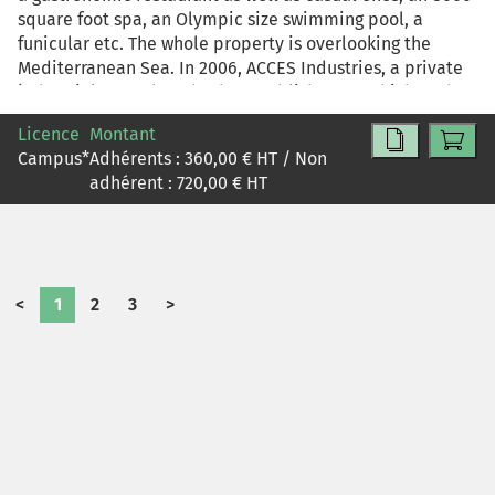
square foot spa, an Olympic size swimming pool, a
funicular etc. The whole property is overlooking the
Mediterranean Sea. In 2006, ACCES Industries, a private
industrial group bought the establishment, which at the
time was still managed by an independent director. In
Licence
Montant
2009, ACCESS decided to renovate it to satisfy the most
Campus
*
Adhérents :
360,00
€ HT / Non
expecting clientele. Nevertheless, the occupancy rate
adhérent :
720,00
€ HT
and the turnover are dramatically decreasing. As a
member of the team management, you have to take
strategic decisions to improve the situation.
<
1
2
3
>