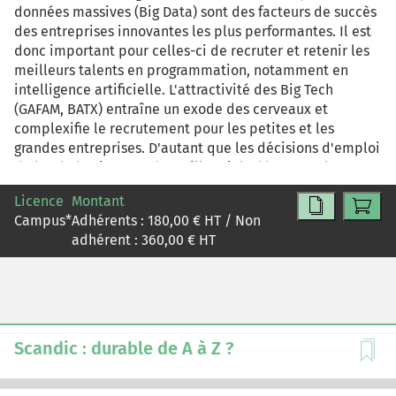
données massives (Big Data) sont des facteurs de succès
des entreprises innovantes les plus performantes. Il est
donc important pour celles-ci de recruter et retenir les
meilleurs talents en programmation, notamment en
intelligence artificielle. L'attractivité des Big Tech
(GAFAM, BATX) entraîne un exode des cerveaux et
complexifie le recrutement pour les petites et les
grandes entreprises. D'autant que les décisions d'emploi
de la génération Y et des millennials dépassent les
conditions salariales et les frontières. Dans ce contexte,
Licence
Montant
comment une petite entreprise du domaine de
Campus
*
Adhérents :
180,00
€ HT / Non
l'intelligence artificielle de Montréal, tel que
adhérent :
360,00
€ HT
Chronometriq, peut-elle s'assurer le recrutement de
nouveaux programmeurs et maintenir sa croissance ?
Des recherches situent la marque employeur comme
élément déterminant pour ce domaine de recrutement.
Scandic : durable de A à Z ?