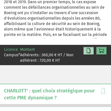
2018 et 2019. Dans un premier temps, le cas expose
comment les défaillances organisationnelles au sein de
Boeing ont pu s'installer au travers d'une succession
d'évolutions organisationnelles depuis les années 80,
affaiblissant la culture de sécurité au sein de Boeing,
alors même que l'avionneur était historiquement à la
pointe en la matière. Puis, en se focalisant sur la période
de conception du Boeing 737 Max, c'est toute la difficulté
du management du couple innovation/sécurité qui est
Licence
Montant
mise en lumière. Le cas dispose de toutes les
Campus
*
Adhérents :
360,00
€ HT / Non
informations nécessaires pour être traité par un public
adhérent :
720,00
€ HT
de non-spécialistes en aéronautique.
CHARLOTT' : quel choix stratégique pour
cette PME dynamique ?