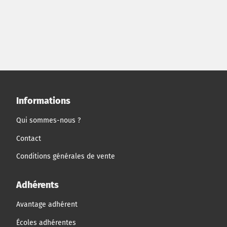
d'appréhender la complexité d'une reprise d'entreprise
et de réussir à proposer une offre de reprise dont les
différentes dimensions (stratégique, financière,
juridique) soient cohérentes entre elles.
Informations
Qui sommes-nous ?
Contact
Conditions générales de vente
Adhérents
Avantage adhérent
Écoles adhérentes