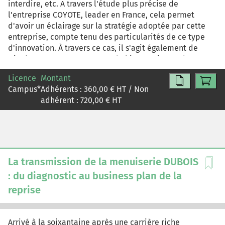
interdire, etc. A travers l'étude plus précise de
l'entreprise COYOTE, leader en France, cela permet
d'avoir un éclairage sur la stratégie adoptée par cette
entreprise, compte tenu des particularités de ce type
d'innovation. À travers ce cas, il s'agit également de
s'intéresser au management de l'innovation et de
comprendre quelles sont les sources de cette
Licence
Montant
innovation. Les stratégies de diffusions, de création de
Campus
*
Adhérents :
360,00
€ HT / Non
valeur par les utilisateurs (crowdsourcing) et de lobbying
adhérent :
720,00
€ HT
sont, par exemple, abordées à travers ce cas.
La transmission de la menuiserie DUBOIS
: du diagnostic au business plan de la
reprise
Arrivé à la soixantaine après une carrière riche