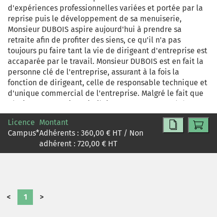
d'expériences professionnelles variées et portée par la
reprise puis le développement de sa menuiserie,
Monsieur DUBOIS aspire aujourd'hui à prendre sa
retraite afin de profiter des siens, ce qu'il n'a pas
toujours pu faire tant la vie de dirigeant d'entreprise est
accaparée par le travail. Monsieur DUBOIS est en fait la
personne clé de l'entreprise, assurant à la fois la
fonction de dirigeant, celle de responsable technique et
d'unique commercial de l'entreprise. Malgré le fait que
plusieurs entreprises similaires n'ont pas trouvé de
repreneurs lors des dernières années et compte tenu
Licence
Montant
des revenus substantiels qu'elle lui a régulièrement
Campus
*
Adhérents :
360,00
€ HT / Non
procurés, il souhaite pouvoir réaliser, grâce à cette
adhérent :
720,00
€ HT
cession, une opération patrimoniale intéressante.
L'objectif est de placer les étudiants dans la situation
d'un potentiel repreneur d'entreprise et de les
confronter ainsi à l'ensemble du processus
'repreneurial'. Cette confrontation à un cas réel de
<
1
>
transmission d'entreprise nécessite une approche
décloisonnée et pluridisciplinaire de la situation afin