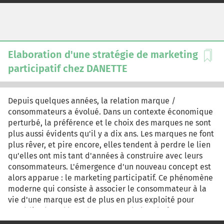
la pointe de la technologie et recherchent les outils les
plus performants. Le propriétaire d'un des magasins
SUPER U, implanté dans la région parisienne, Monsieur
BUR, vous demande en tant que responsable du
développement de proposer une implantation d'un
Elaboration d'une stratégie de marketing
rayon multimédia dans le magasin...
participatif chez DANETTE
Depuis quelques années, la relation marque /
consommateurs a évolué. Dans un contexte économique
perturbé, la préférence et le choix des marques ne sont
plus aussi évidents qu'il y a dix ans. Les marques ne font
plus rêver, et pire encore, elles tendent à perdre le lien
qu'elles ont mis tant d'années à construire avec leurs
consommateurs. L'émergence d'un nouveau concept est
alors apparue : le marketing participatif. Ce phénomène
moderne qui consiste à associer le consommateur à la
vie d'une marque est de plus en plus exploité pour
remédier à ce désenchantement de la relation
marque/consommateur. DANETTE fut l'une des marques