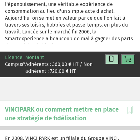
l'épanouissement, une véritable expérience de
consommation au lieu d'un simple acte d'achat.
Aujourd'hui on se met en valeur par ce que l'on fait à
travers ses loisirs, hobbies et passe-temps, en plus du
travail. Lancée sur le marché fin 2006, la
Smartexperience a beaucoup de mal à gagner des parts
de marché et à développer son CA. Le concept souvent
mal connu des consommateurs, et dans la plupart des
Licence
Montant
cas, mal compris, peine à se faire sa place sur un marché
Campus
*
Adhérents :
360,00
€ HT / Non
déjà bien atomisé. Le coffret cadeau SMARTBOX, le
adhérent :
720,00
€ HT
numéro 1 du coffret-cadeau via Internet, reste le produit
phare et leader du jeune groupe Smart&co, malgré le
lancement récent de plusieurs nouveaux produits tel
que la SMARTEXPERIENCE. La direction générale en
conclut qu'il s'agit d'un problème stratégique, associant
l'échec de ce lancement à une erreur de
VINCIPARK ou comment mettre en place
positionnement. Elle compte procéder au relancement
une stratégie de fidélisation
du produit en proposant une nouvelle stratégie
marketing spécifique et adaptée, et envisage sa
commercialisation en Europe.
En 2008, VINCI PARK est un filiale du Groupe VINCI,