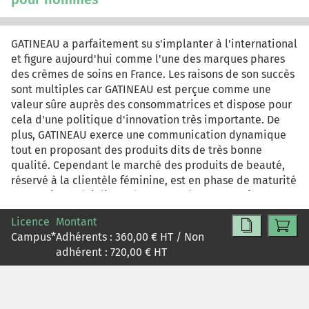
relation client pourrait-elle créer afin de favoriser un
échange pérenne avec ses clients ?
GATINEAU a parfaitement su s'implanter à l'international
et figure aujourd'hui comme l'une des marques phares
des crèmes de soins en France. Les raisons de son succès
sont multiples car GATINEAU est perçue comme une
valeur sûre auprès des consommatrices et dispose pour
cela d'une politique d'innovation très importante. De
plus, GATINEAU exerce une communication dynamique
tout en proposant des produits dits de très bonne
qualité. Cependant le marché des produits de beauté,
réservé à la clientèle féminine, est en phase de maturité
et certains spécialistes du secteur évoquent même une
saturation. Le marché des cosmétiques pour hommes
Licence
Montant
est, quant à lui, en pleine expansion et de nombreuses
Campus
*
Adhérents :
360,00
€ HT / Non
marques de cosmétiques dites « pour femmes », se sont
adhérent :
720,00
€ HT
lancées à la conquête des produits de beauté
masculine. Si certaines marques sont parvenues à
développer des gammes pour les hommes, pourquoi la
société GATINEAU n'y parviendrait-elle pas ?