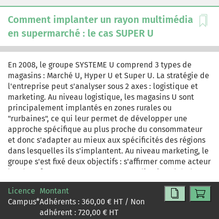
Nouvellement recruté(e) dans le service marketing de la
société en tant que chef de produit vous devez élaborer
Comment implanter un rayon multimédia
une stratégie permettant à la société de s'implanter sur
en supermarché : le cas SUPER U
ce marché émergent.
En 2008, le groupe SYSTEME U comprend 3 types de
magasins : Marché U, Hyper U et Super U. La stratégie de
l'entreprise peut s'analyser sous 2 axes : logistique et
marketing. Au niveau logistique, les magasins U sont
principalement implantés en zones rurales ou
"rurbaines", ce qui leur permet de développer une
approche spécifique au plus proche du consommateur
et donc s'adapter au mieux aux spécificités des régions
dans lesquelles ils s'implantent. Au niveau marketing, le
groupe s'est fixé deux objectifs : s'affirmer comme acteur
local performant avec une conceptualisation globale et
développer la notoriété des magasins U et de la marque
Licence
Montant
U. Le marché du multimédia a connu une forte évolution
Campus
*
Adhérents :
360,00
€ HT / Non
ces dernières années avec des taux d'équipement qui ne
adhérent :
720,00
€ HT
cessent d'augmenter. Les consommateurs veulent être à