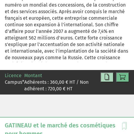
numéro un mondial des concessions, de la construction
et des services associés. Après avoir conquis le marché
français et européen, cette entreprise commerciale
continue son expansion à l'international. Son chiffre
d'affaire pour l'année 2007 a augmenté de 7,4% en
atteignant 562 millions d'euros. Cette forte croissance
s'explique par l'accentuation de son activité nationale
et internationale, avec l'implantation de la société dans
de nouveaux pays comme la Russie. Cette croissance
traduit la volonté de VINCI PARK de s'engager dans une
stratégie de développement soutenue et pérenne. C'est
Licence
Montant
une société performante qui analyse et évolue sur son
Campus
*
Adhérents :
360,00
€ HT / Non
marché avec dynamisme et réalisme. Ses aptitudes
adhérent :
720,00
€ HT
commerciales, économiques et financières lui ont
permis d'accroître au fil des années une expérience et
une position de leader unique. Touchée aujourd'hui par
des transformations opérantes sur son marché, la société
vise aujourd'hui à détenir un positionnement différent et
souhaite développer une stratégie de fidélisation
GATINEAU et le marché des cosmétiques
optimale. Mais quelle stratégie de fidélisation et de
pour hommes