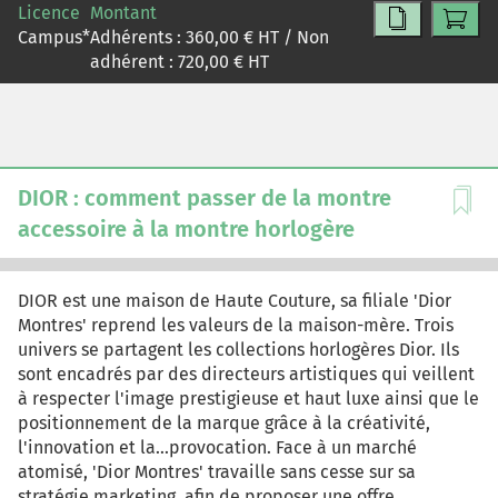
Licence
Montant
agro-alimentaires initiatrices de cette tendance de fond
Campus
*
Adhérents :
360,00
€ HT / Non
du marketing en France. L'étude de cas permet alors de
adhérent :
720,00
€ HT
comprendre pourquoi et comment le marketing
participatif a été introduit dans la stratégie marketing
de la marque DANETTE. Afin de tenter de répondre à
cette problématique, les éléments suivants seront
détaillés au sein de l'étude de cas : - l'étude du marché
des crèmes desserts en France et ses différents acteurs ;
DIOR : comment passer de la montre
- la stratégie de communication des différents acteurs
accessoire à la montre horlogère
du marché : idées créatives et médias utilisés ; - le
marketing de la marque Danette : son histoire, ses
produits et ses valeurs ; - le marketing participatif dans
DIOR est une maison de Haute Couture, sa filiale 'Dior
l'industrie agro-alimentaire : les raisons de son
Montres' reprend les valeurs de la maison-mère. Trois
émergence, les différents mécanismes et exemples
univers se partagent les collections horlogères Dior. Ils
d'opération.
sont encadrés par des directeurs artistiques qui veillent
à respecter l'image prestigieuse et haut luxe ainsi que le
positionnement de la marque grâce à la créativité,
l'innovation et la...provocation. Face à un marché
atomisé, 'Dior Montres' travaille sans cesse sur sa
stratégie marketing, afin de proposer une offre