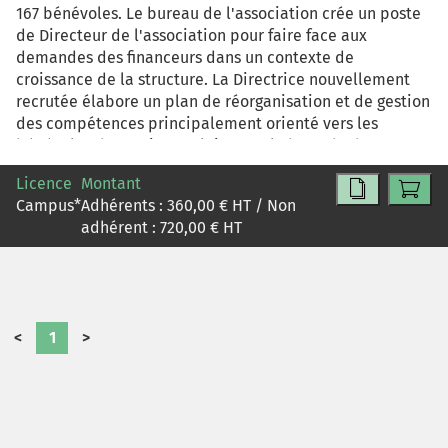
167 bénévoles. Le bureau de l'association crée un poste
de Directeur de l'association pour faire face aux
demandes des financeurs dans un contexte de
croissance de la structure. La Directrice nouvellement
recrutée élabore un plan de réorganisation et de gestion
des compétences principalement orienté vers les
bénévoles de soutien scolaire. Sur la base de documents
retraçant les activités et la culture de l'association, il
Licence
Montant
s'agit de faire l'analyse critique de ce plan de
Campus
*
Adhérents :
360,00
€ HT / Non
réorganisation et de gestion des compétences : quelles
adhérent :
720,00
€ HT
en est la logique interne ? Est-il acceptable par les
acteurs associatifs ? Comment gérer le changement et le
pilotage de ce type de projet ? Quels conseils pouvez-
vous lui donner ?
<
1
>