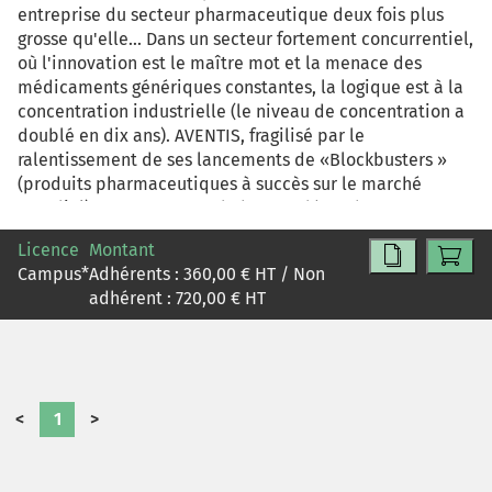
entreprise du secteur pharmaceutique deux fois plus
grosse qu'elle... Dans un secteur fortement concurrentiel,
où l'innovation est le maître mot et la menace des
médicaments génériques constantes, la logique est à la
concentration industrielle (le niveau de concentration a
doublé en dix ans). AVENTIS, fragilisé par le
ralentissement de ses lancements de «Blockbusters »
(produits pharmaceutiques à succès sur le marché
mondial), a vu son cours de bourse décrocher et passer
en dessous de Sanofi, pourtant deux fois plus petit. C'est
Licence
Montant
dans ce contexte que l'opération a eu lieu. L'étudiant
Campus
*
Adhérents :
360,00
€ HT / Non
aura pour objectif d'analyser la structure du marché,
adhérent :
720,00
€ HT
l'opération, les raisons stratégiques et le processus
d'intégration.
<
1
>