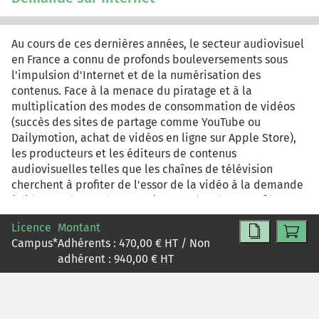
Au cours de ces dernières années, le secteur audiovisuel
en France a connu de profonds bouleversements sous
l'impulsion d'Internet et de la numérisation des
contenus. Face à la menace du piratage et à la
multiplication des modes de consommation de vidéos
(succès des sites de partage comme YouTube ou
Dailymotion, achat de vidéos en ligne sur Apple Store),
les producteurs et les éditeurs de contenus
audiovisuelles telles que les chaînes de télévision
cherchent à profiter de l'essor de la vidéo à la demande
("video on demand" ou VoD). Avec plus de 4 000 films
disponibles et 48 services actifs sur Internet en 2009, le
Licence
Montant
marché français est devenu très concurrentiel. La chaîne
Campus
*
Adhérents :
470,00
€ HT / Non
franco-allemande ARTE cherche à s'y imposer de
adhérent :
940,00
€ HT
manière durable avec le lancement de deux sites "ARTE
VoD" et "ARTE+7" en 2007. L'activité VoD est pilotée par
ARTE France Développement qui est l'entité d'édition et
de production visuelle du groupe ARTE. Après deux ans