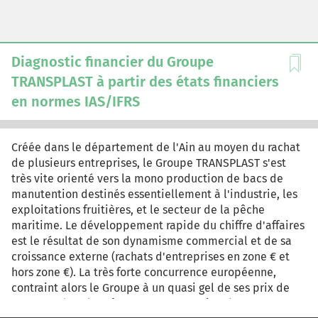
du Purrystan. Cependant, d'autres concurrents
internationaux opèrent depuis un certain temps au
Purrystan et semblent prêts à tout pour remporter cet
appel d'offres. Ils sont soupçonnés d'obtenir leurs
Diagnostic financier du Groupe
marchés par de généreux plans de corruption. La
TRANSPLAST à partir des états financiers
situation de l'entreprise, le contexte de ses opérations
en normes IAS/IFRS
et les protagonistes peuvent amener à préconiser des
actions illicites pour sauver l'entreprise...
Créée dans le département de l'Ain au moyen du rachat
de plusieurs entreprises, le Groupe TRANSPLAST s'est
très vite orienté vers la mono production de bacs de
manutention destinés essentiellement à l'industrie, les
exploitations fruitières, et le secteur de la pêche
maritime. Le développement rapide du chiffre d'affaires
est le résultat de son dynamisme commercial et de sa
croissance externe (rachats d'entreprises en zone € et
hors zone €). La très forte concurrence européenne,
contraint alors le Groupe à un quasi gel de ses prix de
vente, et dans le même temps, on assiste à