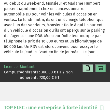
Au début du week-end, Monsieur et Madame Humbert
passent rapidement chez un concessionnaire
automobile DD pour voir les véhicules d'occasion en
vente... Le lundi matin, ils ont un échange téléphonique
avec l'un des vendeurs, Monsieur Dolle à qui ils parlent
d'un véhicule d'occasion qu'ils ont aperçu sur le parking
de l'agence : une DD8. Monsieur Dolle leur indique par
téléphone le prix de 16 800 euros et un kilométrage de
60 000 km. Un RDV est alors convenu pour essayer le
véhicule le jeudi suivant en fin de journée... Le jour
convenu, Monsieur et Madame Humbert se rendent à
l'agence DD pour apprendre que le prix du véhicule se
Licence
Montant
monte finalement à 16 900 euros et que son kilométrage
Campus
*
Adhérents :
360,00
€ HT / Non
est de 63 882 km. Après avoir essayé le véhicule, ils
adhérent :
720,00
€ HT
essayent de renégocier son prix auprès de Monsieur
Dolle... Il faut noter que le ton de ce dernier n'est pas
amical et enjoué comme on peut espérer l'avoir de la
part d'un vendeur, mais méprisant et inamical... La
vente ne se fera finalement pas...Il appartient à
l'apprenant de diagnostiquer les problèmes de qualité
TOP ELEC : une entreprise à forte identité