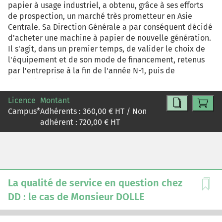
papier à usage industriel, a obtenu, grâce à ses efforts
de prospection, un marché très prometteur en Asie
Centrale. Sa Direction Générale a par conséquent décidé
d'acheter une machine à papier de nouvelle génération.
Il s'agit, dans un premier temps, de valider le choix de
l'équipement et de son mode de financement, retenus
par l'entreprise à la fin de l'année N-1, puis de
déterminer l'impact de cet investissement sur sa
rentabilité et sa structure financière, dès le premier
Licence
Montant
trimestre de l'année N+1.
Campus
*
Adhérents :
360,00
€ HT / Non
adhérent :
720,00
€ HT
La qualité de service en question chez
DD : le cas de Monsieur DOLLE