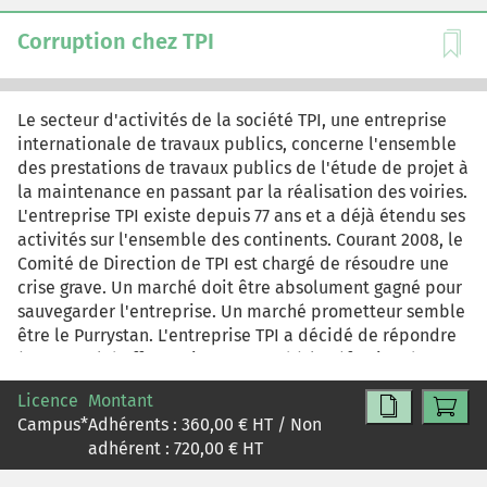
d'existence, les dirigeants s'interrogent désormais sur
les dangers potentiels et sur les opportunités de
Corruption chez TPI
développement du catalogue VoD d'ARTE. Avec 1 463
titres en français et 186 en anglais, il est constitué de
54% de documentaires, de 26% de cinéma/fiction de 17%
Le secteur d'activités de la société TPI, une entreprise
de magazines et de 3% de spectacles. Les dirigeants
internationale de travaux publics, concerne l'ensemble
cherchent également à identifier les points forts et les
des prestations de travaux publics de l'étude de projet à
points faibles de leur politique de développement : -
la maintenance en passant par la réalisation des voiries.
Quelle stratégie ARTE France Développement doit-elle
L'entreprise TPI existe depuis 77 ans et a déjà étendu ses
suivre pour développer son activité VoD ? - Quel est le
activités sur l'ensemble des continents. Courant 2008, le
seuil de rentabilité pour l'activité VoD d'ARTE ? -
Comité de Direction de TPI est chargé de résoudre une
Comment positionner l'offre commerciale d'ARTE vis-à-
crise grave. Un marché doit être absolument gagné pour
vis de ses concurrents ? - Quelles orientations donner au
sauvegarder l'entreprise. Un marché prometteur semble
catalogue VoD d'ARTE ?
être le Purrystan. L'entreprise TPI a décidé de répondre
à un appel d'offres qui correspond à la réfection des
travaux de voiries dans une région importante de l'est
Licence
Montant
du Purrystan. Le chiffre d'affaires potentiel pourrait être
Campus
*
Adhérents :
360,00
€ HT / Non
d'environ 2 milliards d'euros. C'est le premier appel
adhérent :
720,00
€ HT
d'offres d'une longue série et cette référence sera
nécessaire pour gagner la confiance des pouvoirs publics