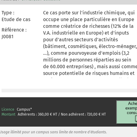
Type :
Ce cas porte sur l'industrie chimique, qui
Etude de cas
occupe une place particulière en Europe
comme créatrice de richesses (12% de la
Référence :
V.A. industrielle en Europe) et d'inputs
J0081
pour d'autres secteurs d'activités
(bâtiment, cosmétiques, électro-ménager,
...), comme pourvoyeuse d'emplois (3,2
millions de personnes réparties au sein
de 60.000 entreprises) , mais aussi comm
source potentielle de risques humains et
environnementaux. En tant que telle, la
chimie se trouve au confluent d'intérêts
contradictoires que toute mesure adopté
au niveau national ou communautaire est
Ache
susceptible de contrarier. Ces mesures
exempl
Licence
Campus
*
consu
font donc l'objet de batailles d'influence
Montant
Adhérents :
360,00
€ HT / Non adhérent :
720,00
€ HT
(lobbying) acharnées, où l'efficacité de
l'action nécessite une bonne
Usage illimité pour un campus sans limite de nombre d'étudiants.
connaissance des mécanismes de la prise