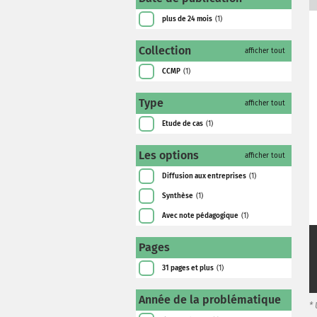
plus de 24 mois
(1)
Collection
afficher tout
CCMP
(1)
Type
afficher tout
Etude de cas
(1)
Les options
afficher tout
Diffusion aux entreprises
(1)
Synthèse
(1)
Avec note pédagogique
(1)
Pages
31 pages et plus
(1)
Année de la problématique
*