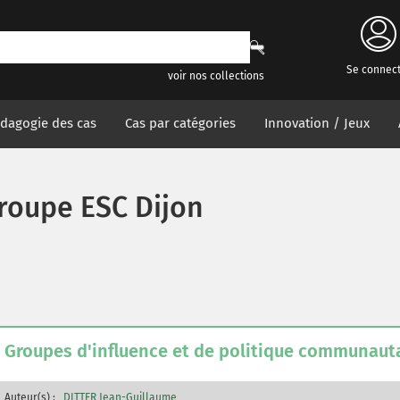
Se connec
voir nos collections
dagogie des cas
Cas par catégories
Innovation / Jeux
roupe ESC Dijon
Groupes d'influence et de politique communauta
Auteur(s) :
DITTER Jean-Guillaume