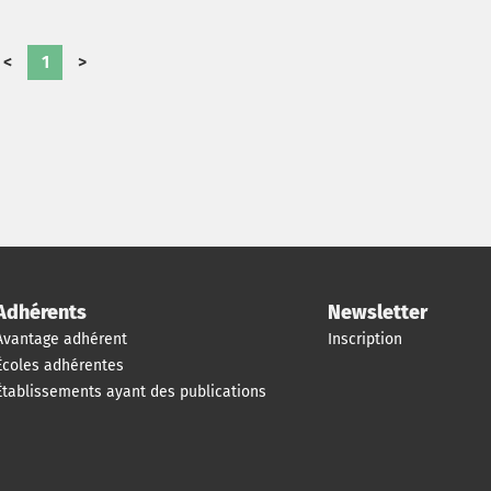
de décision communautaire.
<
1
>
Adhérents
Newsletter
Avantage adhérent
Inscription
Écoles adhérentes
Établissements ayant des publications