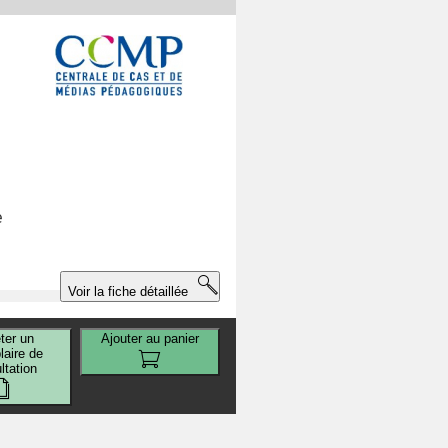
e
Voir la fiche détaillée
e
ter un
Ajouter au panier
aire de
ltation