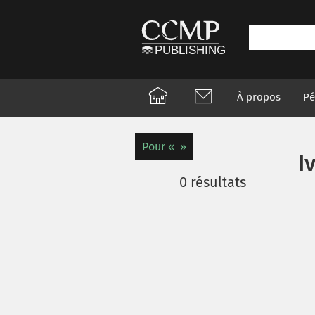
À propos
Pé
Pour
I
0
résultats