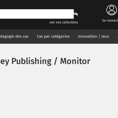
Se connec
voir nos collections
dagogie des cas
Cas par catégories
Innovation / Jeux
vey Publishing / Monitor