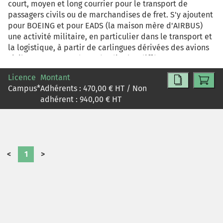
court, moyen et long courrier pour le transport de
passagers civils ou de marchandises de fret. S'y ajoutent
pour BOEING et pour EADS (la maison mère d'AIRBUS)
une activité militaire, en particulier dans le transport et
la logistique, à partir de carlingues dérivées des avions
civils. L'apprenant devra étudier les différents aspects
de la stratégie marketing de l'un des leaders en matière
Licence
Montant
de constructions d'avions, AIRBUS.
Campus
*
Adhérents :
470,00
€ HT / Non
adhérent :
940,00
€ HT
<
1
>