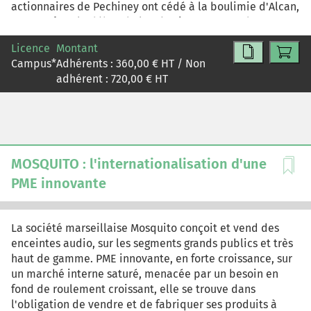
actionnaires de Pechiney ont cédé à la boulimie d'Alcan,
étude en deux temps. Dans un premier temps, le cas
avant même le début de l'opération. On peut donc se
propose une analyse stratégique générale et une analyse
demander si le rachat de Pechiney n'est pas tout
de la performance et fait ainsi référence aux
Licence
Montant
simplement le résultat d'une profonde "désambition"
problématiques d'adéquation entre stratégie de
Campus
*
Adhérents :
360,00
€ HT / Non
française. Le groupe canadien avait promis la
l'entreprise et règles du jeu sur un marché. Dans un
adhérent :
720,00
€ HT
constitution d'un géant mondial de l'aluminium,
second temps, le cas offre le support pour une analyse
capable de rivaliser avec le leader du secteur,
de la croissance et pose ainsi un ensemble de questions
l'américain Alcoa. Les synergies industrielles
sur le financement de la croissance, les différents modes
s'annonçaient certaines et immédiates. De telles
de croissance et le management d'un portefeuille
promesses seront-elles tenues ?
d'activités diversifié.
MOSQUITO : l'internationalisation d'une
PME innovante
La société marseillaise Mosquito conçoit et vend des
enceintes audio, sur les segments grands publics et très
haut de gamme. PME innovante, en forte croissance, sur
un marché interne saturé, menacée par un besoin en
fond de roulement croissant, elle se trouve dans
l'obligation de vendre et de fabriquer ses produits à