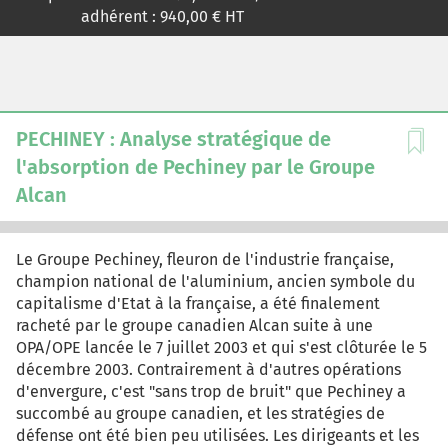
L'entreprise auvergnate s'affiche aujourd'hui comme le
adhérent :
940,00
€ HT
numéro un mondial de l'industrie du pneu, avec, à elle
seule, un cinquième des parts de marché. Le groupe
présente une envergure mondiale lui assurant une
présence commerciale dans plus de 170 pays et des
implantations industrielles rassemblant 74 sites de
production répartis dans 18 pays, pour une capacité de
PECHINEY : Analyse stratégique de
production de 180 millions de pneumatiques. MICHELIN,
l'absorption de Pechiney par le Groupe
c'est aussi 22 millions de cartes et guides. Le groupe
Alcan
emploie près de 125 000 employés dont 4000
chercheurs. Aujourd'hui, le portefeuille de marques est
vaste et permet de toucher tous les types de
Le Groupe Pechiney, fleuron de l'industrie française,
consommateurs de pneumatiques. De la petite
champion national de l'aluminium, ancien symbole du
entreprise de construction de matériel agricole et de
capitalisme d'Etat à la française, a été finalement
fabrication de balles en caoutchouc à ce géant mondial,
racheté par le groupe canadien Alcan suite à une
le groupe MICHELIN a bien changé. Mondialisé et
OPA/OPE lancée le 7 juillet 2003 et qui s'est clôturée le 5
parfaitement adapté aux règles de performance
décembre 2003. Contrairement à d'autres opérations
financière, le groupe MICHELIN se présente comme
d'envergure, c'est "sans trop de bruit" que Pechiney a
paradoxal dans sa nature même. Cette étude de cas se
succombé au groupe canadien, et les stratégies de
propose d'analyser la stratégie de croissance du groupe
défense ont été bien peu utilisées. Les dirigeants et les
MICHELIN. Il est construit de manière à permettre une