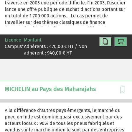
traverse en 2003 une période difficile. Fin 2003, Pasquier
lance une offre publique de rachat d'actions portant sur
un total de 1 700 000 actions... Le cas permet de
travailler sur des thèmes classiques de finance
d'entreprise (choix de financement, politique de
dividendes, rachats d'actions, défense du contrôle,
Licence
Montant
communication financière). La structure de propriété de
Campus
*
Adhérents :
470,00
€ HT / Non
Pasquier offre la possibilité d'aborder ces questions
adhérent :
940,00
€ HT
sous l'angle particulier de l'entreprise familiale...
MICHELIN au Pays des Maharajahs
A la différence d'autres pays émergents, le marché du
pneu en Inde est dominé quasi-exclusivement par des
acteurs locaux : 90% de tous les pneus fabriqués et
vendus sur le marché indien le sont par des entreprises