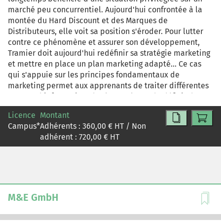
marché peu concurrentiel. Aujourd'hui confrontée à la
montée du Hard Discount et des Marques de
Distributeurs, elle voit sa position s'éroder. Pour lutter
contre ce phénomène et assurer son développement,
Tramier doit aujourd'hui redéfinir sa stratégie marketing
et mettre en place un plan marketing adapté... Ce cas
qui s'appuie sur les principes fondamentaux de
marketing permet aux apprenants de traiter différentes
sources d'information, des les analyser, de définir des
objectifs en adéquation avec l'univers et les possibilités
Licence
Montant
de l'entreprise, de faire preuve de créativité et de
Campus
*
Adhérents :
360,00
€ HT / Non
définir un marketing mix fiable et cohérent.
adhérent :
720,00
€ HT
M&E GmbH