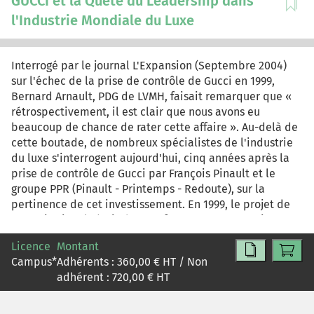
GUCCI et la Quête du Leadership dans
l'Industrie Mondiale du Luxe
Interrogé par le journal L'Expansion (Septembre 2004)
sur l'échec de la prise de contrôle de Gucci en 1999,
Bernard Arnault, PDG de LVMH, faisait remarquer que «
rétrospectivement, il est clair que nous avons eu
beaucoup de chance de rater cette affaire ». Au-delà de
cette boutade, de nombreux spécialistes de l'industrie
du luxe s'interrogent aujourd'hui, cinq années après la
prise de contrôle de Gucci par François Pinault et le
groupe PPR (Pinault - Printemps - Redoute), sur la
pertinence de cet investissement. En 1999, le projet de
François Pinault était de transformer une entreprise
familiale italienne, fondée en 1923 à Florence par Guccio
Licence
Montant
Gucci et spécialisée dans la maroquinerie, en géant
Campus
*
Adhérents :
360,00
€ HT / Non
mondial du luxe. Aujourd'hui, Gucci est à la croisée des
adhérent :
720,00
€ HT
chemins, avec des marques prestigieuses, une forte
croissance du chiffre d'affaires et un développement
mondial mais également avec des résultats financiers