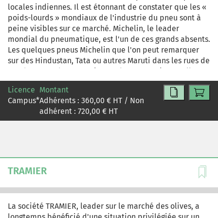
locales indiennes. Il est étonnant de constater que les «
poids-lourds » mondiaux de l'industrie du pneu sont à
peine visibles sur ce marché. Michelin, le leader
mondial du pneumatique, est l'un de ces grands absents.
Les quelques pneus Michelin que l'on peut remarquer
sur des Hindustan, Tata ou autres Maruti dans les rues de
Bombay sont des pneus importés. Pourquoi une telle
absence ? Pourquoi Michelin est-il peu présent dans les
Licence
Montant
pays émergents d'Asie, et notamment en Inde ? S'agit-il
Campus
*
Adhérents :
360,00
€ HT / Non
d'une stratégie délibérée du groupe français ? Est-ce que
adhérent :
720,00
€ HT
les raisons de cette absence sont à relier à l'attractivité
et à la spécificité du marché indien ? Ce cas à tiroirs en
deux parties comporte tout d'abord une note sur
l'industrie pneumatique en Inde (produits, marché,
environnement concurrentiel) puis une note sur la
stratégie d'internationalisation de Michelin dans le
TRAMIER
monde et ses spécificités.
La société TRAMIER, leader sur le marché des olives, a
longtemps bénéficié d'une situation privilégiée sur un