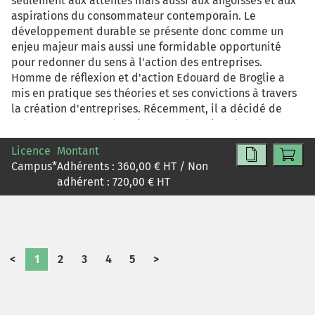
seulement aux attentes mais aussi aux angoisses et aux
aspirations du consommateur contemporain. Le
développement durable se présente donc comme un
enjeu majeur mais aussi une formidable opportunité
pour redonner du sens à l'action des entreprises.
Homme de réflexion et d'action Edouard de Broglie a
mis en pratique ses théories et ses convictions à travers
la création d'entreprises. Récemment, il a décidé de
créer un restaurant à Paris - 'Dans le noir '- dont la
majorité des employés sont des non-voyants. Pour
Licence
Montant
conduire son projet il s'est appuyé sur une ONG,
Campus
*
Adhérents :
360,00
€ HT / Non
l'association Paul Guinot.
adhérent :
720,00
€ HT
<
1
2
3
4
5
>