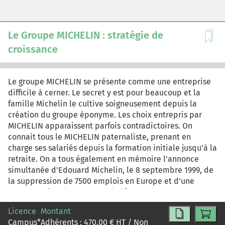
décevants, des paris risqués sur certaines marques et
une incertitude sur la création après le départ de Tom
Ford. Cette étude de cas se propose d'analyser la
Le Groupe MICHELIN : stratégie de
construction à « marche forcée » d'un généraliste du
croissance
luxe, de réaliser un diagnostic de ses atouts et
déficiences et de poser un certain nombre de questions
sur la pertinence de la stratégie de croissance qui a été
Le groupe MICHELIN se présente comme une entreprise
mise en œuvre.
difficile à cerner. Le secret y est pour beaucoup et la
famille Michelin le cultive soigneusement depuis la
création du groupe éponyme. Les choix entrepris par
MICHELIN apparaissent parfois contradictoires. On
connait tous le MICHELIN paternaliste, prenant en
charge ses salariés depuis la formation initiale jusqu'à la
retraite. On a tous également en mémoire l'annonce
simultanée d'Edouard Michelin, le 8 septembre 1999, de
la suppression de 7500 emplois en Europe et d'une
augmentation de 20% des bénéfices du groupe. Le
groupe MICHELIN, que l'on associe volontiers à Clermont
Licence
Montant
Ferrand, est un géant de l'industrie mondiale.
Campus
*
Adhérents :
470,00
€ HT / Non