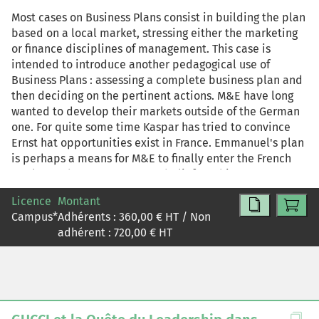
Most cases on Business Plans consist in building the plan
based on a local market, stressing either the marketing
or finance disciplines of management. This case is
intended to introduce another pedagogical use of
Business Plans : assessing a complete business plan and
then deciding on the pertinent actions. M&E have long
wanted to develop their markets outside of the German
one. For quite some time Kaspar has tried to convince
Ernst hat opportunities exist in France. Emmanuel's plan
is perhaps a means for M&E to finally enter the French
market and to serve Kaspar's beliefs and interests.
Emmanuel perceives M&E as a personal post-MBA career
Licence
Montant
launch-pad. Students are required to step in to Kaspar's
Campus
*
Adhérents :
360,00
€ HT / Non
shoes and decide whether to adopt the proposed
adhérent :
720,00
€ HT
Business Plan or not, and if so, to adapt the proposition
or not. Students must justify their decisions. This case
helps illustrate Agency and Internationalization theory,
with underlying Uppsala Model settings.