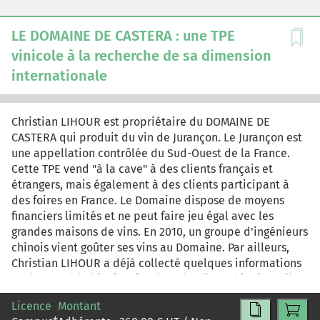
sentiment d'insatisfaction. "Les Estuvales" ont décidé de
réagir, car la concurrence est de plus en plus rude et leur
LE DOMAINE DE CASTERA : une TPE
position de leader risque d'être remise en cause. Elles
vinicole à la recherche de sa dimension
réfléchissent à la mise en oeuvre d'un programme de
internationale
fidélisation à l'attention de leurs clients...
Christian LIHOUR est propriétaire du DOMAINE DE
CASTERA qui produit du vin de Jurançon. Le Jurançon est
une appellation contrôlée du Sud-Ouest de la France.
Cette TPE vend "à la cave" à des clients français et
étrangers, mais également à des clients participant à
des foires en France. Le Domaine dispose de moyens
financiers limités et ne peut faire jeu égal avec les
grandes maisons de vins. En 2010, un groupe d'ingénieurs
chinois vient goûter ses vins au Domaine. Par ailleurs,
Christian LIHOUR a déjà collecté quelques informations
sur le marché chinois grâce à un étudiant chinois qu'il a
reçu en stage pendant trois mois. Au bout du compte, il
Licence
Montant
se demande si la Chine pourrait être un débouché