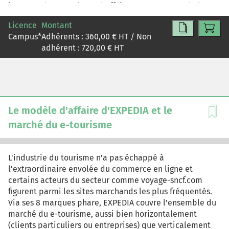
jour 90% de son volume d'affaires. ... Le secteur de la LLD
automobile se trouve à une période-clé de son
Licence
Montant
développement, alors que le marché automobile doit
Campus
*
Adhérents :
360,00
€ HT / Non
intégrer à marche forcée les exigences du
adhérent :
720,00
€ HT
développement durable qui engendreront de fait
plusieurs types de rupture. La société « LLD Plus »,
fictive mais très représentative des acteurs du secteur,
doit dans ce contexte, questionner son approche du
marché en termes stratégique et opérationnel...
Le modèle d'affaire d'EXPEDIA et le
marché du e-tourisme
L'industrie du tourisme n'a pas échappé à
l'extraordinaire envolée du commerce en ligne et
certains acteurs du secteur comme voyage-sncf.com
figurent parmi les sites marchands les plus fréquentés.
Via ses 8 marques phare, EXPEDIA couvre l'ensemble du
marché du e-tourisme, aussi bien horizontalement
(clients particuliers ou entreprises) que verticalement