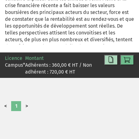
crise financière récente a fait baisser les valeurs
boursières des principaux acteurs du secteur, force est
de constater que la rentabilité est au rendez-vous et que
les opportunités de développement sont réelles. De
telles perspectives attisent les convoitises et les
acteurs, de plus en plus nombreux et diversifiés, tentent
de se faire une place au soleil. Réseaux sociaux, agences
matrimoniales traditionnelles « brick and mortar» et
Licence
Montant
sites de rencontres se partagent un marché mondial
Campus
*
Adhérents :
360,00
€ HT / Non
estimé à 1 milliard de dollars. Dans ce contexte, Meetic,
adhérent :
720,00
€ HT
près avoir expérimenté un modèle économique de
gratuité, évolue régulièrement et développe son offre.
De la gratuité totale lors du lancement, le site propose
ensuite un accès payant à la clientèle masculine, puis
plus récemment aux femmes. Le site explore aussi de
<
1
>
nouvelles voies comme les programmes d'affiliation, de
marque blanche ou les services sur mobiles. Il étend sa
présence sur la Toile en lançant des portails
communautaires tels que Vioo ou Peexme qui
monétisent leur flux par la publicité, expérimentant