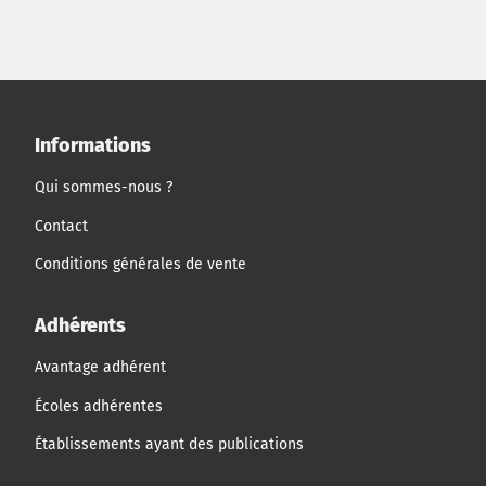
ainsi de nouveaux modèles d'affaire et tentant de
capter une part de la manne financière qu'offre la
publicité en ligne... L'apprenant sera invité à mettre en
exergue l'évolution du modèle d'affaire du groupe
Meetic en fonction de la mutation de l'environnement
dans lequel évolue l'entreprise. Il proposera une analyse
Informations
SWOT de l'entreprise ainsi qu'une analyse de la
monétisation des flux et extrapolera ses conclusions
Qui sommes-nous ?
pour en extraire des implications managériales...
Contact
Conditions générales de vente
Adhérents
Avantage adhérent
Écoles adhérentes
Établissements ayant des publications