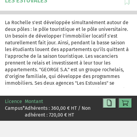
LES ESTUVALES
La Rochelle s'est développée simultanément autour de
deux pôles : le pôle touristique et le pôle universitaire.
Un besoin de développer l'immobilier locatif s'est
naturellement fait jour. Ainsi, pendant la basse saison
les étudiants louent des appartements qu'ils quittent à
l'approche de la saison touristique. Les vacanciers
prennent le relais et investissent à leur tour les
appartements. "GEORGE S.A." est un groupe rochelais,
d'origine familiale, qui développe des programmes
immobiliers. Ses deux agences "Les Estuvales" se
chargent de gérer les appartements pour le compte des
propriétaires. Pour ces derniers, l'investissement
Licence
Montant
immobilier n'est vraiment rentable que si l'
Campus
*
Adhérents :
360,00
€ HT / Non
appartement est occupé tout au long de l'année. "Les
adhérent :
720,00
€ HT
Estuvales" sont mandatées pour louer ces appartements
pendant la saison touristique. Cependant l'offre tend à
se diversifer et les clients sont de plus en plus exigeants
et itinérants. Leur nomadisme s'accroît avec leur