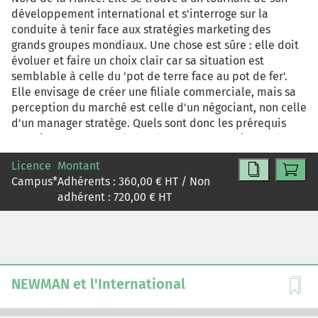
développement international et s'interroge sur la
conduite à tenir face aux stratégies marketing des
grands groupes mondiaux. Une chose est sûre : elle doit
évoluer et faire un choix clair car sa situation est
semblable à celle du 'pot de terre face au pot de fer'.
Elle envisage de créer une filiale commerciale, mais sa
perception du marché est celle d'un négociant, non celle
d'un manager stratège. Quels sont donc les prérequis
pour être en mesure d'aborder, avec un maximum de
chances, la phase de transition et d'entrer de plain-pied
Licence
Montant
dans le statut de "multinationale". Est ce possible ? Est
Campus
*
Adhérents :
360,00
€ HT / Non
ce souhaitable ? A quel horizon ? Le passage de l'export
adhérent :
720,00
€ HT
au management international suit un processus plus ou
moins long et complexe. Le cas n'aborde pas toutes les
interfaces de cette mutation, mais se concentre sur les
seules conditions commerciales et marketing qui
permettent d'aborder cette phase avec le moins de
turbulences possibles.
NEWMAN et l'International