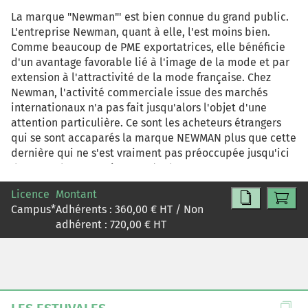
La marque "Newman"' est bien connue du grand public.
L'entreprise Newman, quant à elle, l'est moins bien.
Comme beaucoup de PME exportatrices, elle bénéficie
d'un avantage favorable lié à l'image de la mode et par
extension à l'attractivité de la mode française. Chez
Newman, l'activité commerciale issue des marchés
internationaux n'a pas fait jusqu'alors l'objet d'une
attention particulière. Ce sont les acheteurs étrangers
qui se sont accaparés la marque NEWMAN plus que cette
dernière qui ne s'est vraiment pas préoccupée jusqu'ici
de se rendre attractive auprès d'eux. La marge export
était donc considérée comme un complément de
Licence
Montant
rentabilité. Aujourd'hui, sous l'effet de la
Campus
*
Adhérents :
360,00
€ HT / Non
mondialisation, la concurrence se durcit sur le marchés
adhérent :
720,00
€ HT
français et sur les marchés extérieurs. L'entreprise
décide donc de réagir et de s'attaquer de manière
méthodique et sérieuse à l'élaboration d'une stratégie
marketing internationale.