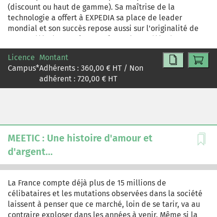
(discount ou haut de gamme). Sa maîtrise de la
technologie a offert à EXPEDIA sa place de leader
mondial et son succès repose aussi sur l'originalité de
son modèle économique, qui couple modèle d'agence
classique et modèle marchand. Certains acteurs du
Licence
Montant
marché ont choisi d'élargir leur portefeuille d'activités
Campus
*
Adhérents :
360,00
€ HT / Non
et d'évoluer vers une globalisation des prestations...
adhérent :
720,00
€ HT
MEETIC : Une histoire d'amour et
d'argent...
La France compte déjà plus de 15 millions de
célibataires et les mutations observées dans la société
laissent à penser que ce marché, loin de se tarir, va au
contraire exploser dans les années à venir. Même si la