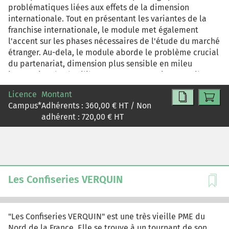
problématiques liées aux effets de la dimension
internationale. Tout en présentant les variantes de la
franchise internationale, le module met également
l'accent sur les phases nécessaires de l'étude du marché
étranger. Au-dela, le module aborde le problème crucial
du partenariat, dimension plus sensible en mileu
international. L'équilibre entre "partenariat conseil" et
"partenariat contraint" est un élément souligné. Cette
Licence
Montant
mutualisation de compétences préfrigure la pérennité
Campus
*
Adhérents :
360,00
€ HT / Non
de la relation commerciale. Enfin, une mise en
adhérent :
720,00
€ HT
perspective stratégique est également proposée. Ce
module est donc structuré en trois parties distinctes : -
première partie : rappel du concept de base de la
franchise, - deuxième partie : les variantes de la
franchise, - troisième partie : les études préalables et la
mise en oeuvre.
Les Confiseries VERQUIN
"Les Confiseries VERQUIN" est une très vieille PME du
Nord de la France. Elle se trouve à un tournant de son