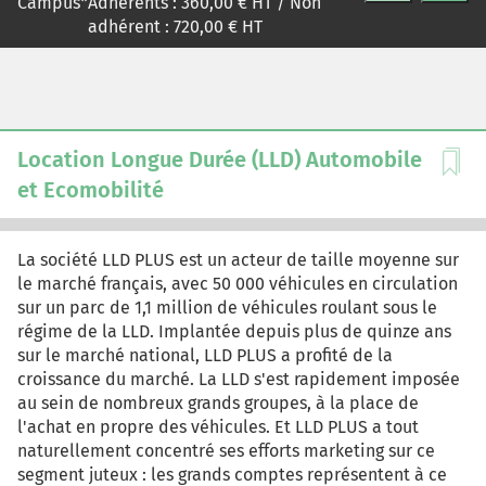
Campus
*
Adhérents :
360,00
€ HT / Non
intéressant. Bien qu'intéressé par la perspective, il reste
adhérent :
720,00
€ HT
perplexe et cherche à y voir plus clair avant de prendre
une décision. Que faire ? Y aller ou bien préférer laisser
les ventes "exports" progresser par le bouche à oreille ?
Avant de s'aventurer sur cet immense marché, tant
convoité et si concurrentiel, une étude de marché
s'impose, et , au-delà, des recommandations
Location Longue Durée (LLD) Automobile
stratégiques pour l'entreprise...
et Ecomobilité
La société LLD PLUS est un acteur de taille moyenne sur
le marché français, avec 50 000 véhicules en circulation
sur un parc de 1,1 million de véhicules roulant sous le
régime de la LLD. Implantée depuis plus de quinze ans
sur le marché national, LLD PLUS a profité de la
croissance du marché. La LLD s'est rapidement imposée
au sein de nombreux grands groupes, à la place de
l'achat en propre des véhicules. Et LLD PLUS a tout
naturellement concentré ses efforts marketing sur ce
segment juteux : les grands comptes représentent à ce