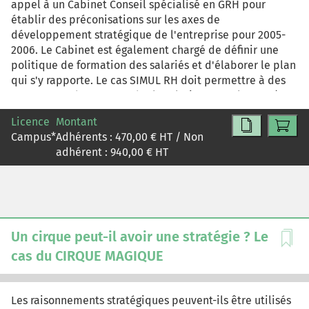
appel à un Cabinet Conseil spécialisé en GRH pour
donner leur avis argumenté sur cette question.
établir des préconisations sur les axes de
développement stratégique de l'entreprise pour 2005-
2006. Le Cabinet est également chargé de définir une
politique de formation des salariés et d'élaborer le plan
qui s'y rapporte. Le cas SIMUL RH doit permettre à des
apprenants de comprendre la relation entre la GRH (et
plus particulièrement le domaine de la formation
Licence
Montant
professionnelle) et la stratégie d'entreprise. A travers un
Campus
*
Adhérents :
470,00
€ HT / Non
mode d'entrée dans la gestion prévisionnelle de
adhérent :
940,00
€ HT
l'emploi et des compétences (GPEC) par les
investissements, il s'agit pour eux d'apprécier
l'importance de l'intégration des facteurs RH dans les
processus de décision stratégique parallèlement aux
facteurs industriels et financiers.
Un cirque peut-il avoir une stratégie ? Le
cas du CIRQUE MAGIQUE
Les raisonnements stratégiques peuvent-ils être utilisés