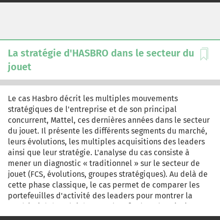
économique retenu jusqu'à présent. Plusieurs options
stratégiques sont envisageables : - Continuer à
délocaliser la production (avec un choix à faire entre la
Tunisie et la Turquie). - Migrer vers d'autres canaux de
distribution (grandes surfaces, chaînes spécialisées). -
La stratégie d'HASBRO dans le secteur du
Développer les marchés étrangers (européens voire
jouet
internationaux). - Concevoir un réseau de franchise
propre (mono ou multimarque). - Agir comme sous-
traitant pour de grands couturiers, voire prendre une
Le cas Hasbro décrit les multiples mouvements
participation ou racheter une entreprise qui fabrique
stratégiques de l'entreprise et de son principal
des maillots de bains.
concurrent, Mattel, ces dernières années dans le secteur
du jouet. Il présente les différents segments du marché,
leurs évolutions, les multiples acquisitions des leaders
ainsi que leur stratégie. L'analyse du cas consiste à
mener un diagnostic « traditionnel » sur le secteur de
jouet (FCS, évolutions, groupes stratégiques). Au delà de
cette phase classique, le cas permet de comparer les
portefeuilles d'activité des leaders pour montrer la
supériorité de celui de Mattel. Enfin, l'analyse insiste sur
les avantages stratégiques spécifiques de ces firmes en