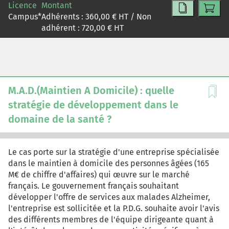
Licence
Montant
terme de ressources et de compétences. En effet, Hasbro
Campus
*
Adhérents :
360,00
€ HT / Non
comme Mattel gèrent de multiples marques et licences
adhérent :
720,00
€ HT
au sein de réseaux de valeur dont elles sont le pivot.
Elles nouent de multiples partenariats avec le monde de
l'entraînement et des technologies de pointe qui leur
permettrent de renouveler en permanence leurs
activités. En conclusion, le cas met en évidence les
dangers d'une stratégie contractuelle...
M.A.D.(Maintien A Domicile) : quelle
stratégie de développement dans le
domaine de la santé ?
Le cas porte sur la stratégie d'une entreprise spécialisée
dans le maintien à domicile des personnes âgées (165
M€ de chiffre d'affaires) qui œuvre sur le marché
français. Le gouvernement français souhaitant
développer l'offre de services aux malades Alzheimer,
l'entreprise est sollicitée et la P.D.G. souhaite avoir l'avis
des différents membres de l'équipe dirigeante quant à