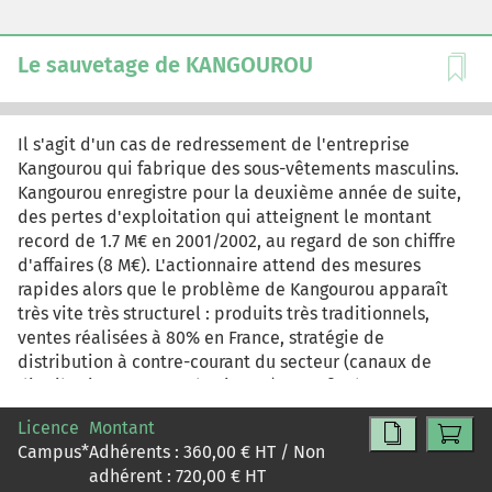
Le sauvetage de KANGOUROU
Il s'agit d'un cas de redressement de l'entreprise
Kangourou qui fabrique des sous-vêtements masculins.
Kangourou enregistre pour la deuxième année de suite,
des pertes d'exploitation qui atteignent le montant
record de 1.7 M€ en 2001/2002, au regard de son chiffre
d'affaires (8 M€). L'actionnaire attend des mesures
rapides alors que le problème de Kangourou apparaît
très vite très structurel : produits très traditionnels,
ventes réalisées à 80% en France, stratégie de
distribution à contre-courant du secteur (canaux de
distribution en perte de vitesse), et enfin, bonne
notoriété de la marque, mais qui paraît bien fragile face
Licence
Montant
aux mouvements des nouveaux entrants sur le marché
Campus
*
Adhérents :
360,00
€ HT / Non
(Chinois et grands couturiers français). Il va falloir revoir
adhérent :
720,00
€ HT
rapidement certains éléments clés du modèle