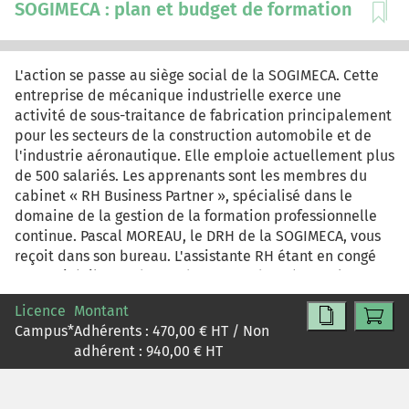
SOGIMECA : plan et budget de formation
L'action se passe au siège social de la SOGIMECA. Cette
entreprise de mécanique industrielle exerce une
activité de sous-traitance de fabrication principalement
pour les secteurs de la construction automobile et de
l'industrie aéronautique. Elle emploie actuellement plus
de 500 salariés. Les apprenants sont les membres du
cabinet « RH Business Partner », spécialisé dans le
domaine de la gestion de la formation professionnelle
continue. Pascal MOREAU, le DRH de la SOGIMECA, vous
reçoit dans son bureau. L'assistante RH étant en congé
maternité, il vous demande, en vue de préparer la
réunion avec les instances représentatives du personnel,
Licence
Montant
de calculer le pourcentage de la masse salariale brute
Campus
*
Adhérents :
470,00
€ HT / Non
que l'entreprise devra consacrer au financement de la
adhérent :
940,00
€ HT
formation professionnelle pour couvrir l'ensemble des
dépenses imputables figurant dans ce dossier.