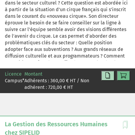
dans le secteur culturel ? Cette question est abordée ici
à partir de la situation d'un cirque français qui s'inscrit
dans le courant du «nouveau cirque». Son directeur
éprouve le besoin de se faire conseiller sur la ligne à
suivre car l'équipe semble avoir des visions différentes
de l'avenir du cirque. Le cas permet d'aborder des
problématiques clés du secteur : Quelle position
adopter face aux subventions ? Aux grands réseaux de
diffusion culturelle et aux programmateurs ? Comment
se positionner face à une offre de spectacles de plus en
plus importante ? Comment concilier au mieux la
Licence
Montant
création d'un nouveau spectacle et les tournées ?
Campus
*
Adhérents :
360,00
€ HT / Non
Comment motiver et conserver sur le long terme un
adhérent :
720,00
€ HT
personnel qui vit largement de contrats précaires ? Faut-
il sous-traiter certaines activités ? Collaborer avec
d'autres ? Se diversifier ? Le cirque Magique peut-il en
outre se différencier en communiquant sur sa
responsabilité sociale ? Par ailleurs, le secteur du cirque
présente plusieurs particularités intéressantes : il est
La Gestion des Ressources Humaines
relativement opaque (les estimations oscillent entre 400
chez SIPELID