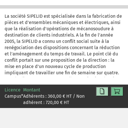
et 500 compagnies de cirque car certains cirques ne sont
pas déclarés...) et est composé de deux segments
(cirque traditionnel et « nouveau cirque ») qui reposent
La société SIPELID est spécialisée dans la fabrication de
sur des modèles économiques vraiment différents ;
pièces et d'ensembles mécaniques et électriques, ainsi
enfin, la France poursuit une politique de soutien
que la réalisation d'opérations de mécanosoudure à
multiforme à ce secteur (écoles d'enseignement,
destination de clients industriels. A la fin de l'année
subventions...) qui confère un réel avantage aux troupes
2005, la SIPELID a connu un conflit social suite à la
localisées en France.
renégociation des dispositions concernant la réduction
et l'aménagement du temps de travail. Le point clé du
conflit portait sur une proposition de la direction : la
mise en place d'un nouveau cycle de production
impliquant de travailler une fin de semaine sur quatre.
Pour le directeur, «cette nouvelle organisation devait
permettre de financer les réductions du temps de travail
Licence
Montant
tout en évitant de geler les salaires». En 2007, SIPELID
Campus
*
Adhérents :
360,00
€ HT / Non
emploie 812 salariés...
adhérent :
720,00
€ HT