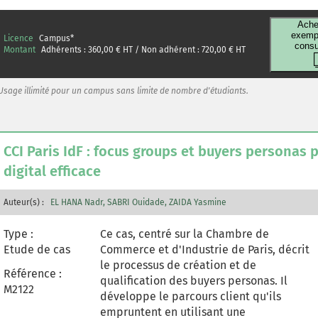
qui connaissent un véritable succès
auprès des clients. Ce cas évalue aussi
Ache
l'attitude envers ces dispositifs en
exempl
Licence
Campus
*
consu
mobilisant une méthodologie
Montant
Adhérents :
360,00
€ HT / Non adhérent :
720,00
€ HT
quantitative auprès de 123 clients. Ce cas
est incontournable pour illustrer le rôle e
Usage illimité pour un campus sans limite de nombre d'étudiants.
l'importance des outils de self-service
pour offrir une expérience client positive.
CCI Paris IdF : focus groups et buyers personas
digital efficace
Auteur(s) :
EL HANA Nadr
SABRI Ouidade
ZAIDA Yasmine
Type :
Ce cas, centré sur la Chambre de
Etude de cas
Commerce et d'Industrie de Paris, décrit
le processus de création et de
Référence :
qualification des buyers personas. Il
M2122
développe le parcours client qu'ils
empruntent en utilisant une