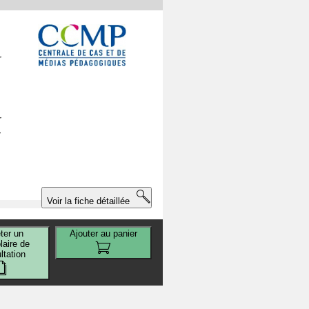
r
r
r
Voir la fiche détaillée
ter un
Ajouter au panier
aire de
ltation