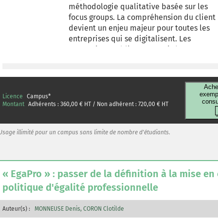
méthodologie qualitative basée sur les
focus groups. La compréhension du client
devient un enjeu majeur pour toutes les
entreprises qui se digitalisent. Les
entreprises publiques ou privées
cherchent de plus en plus à offrir au
consommateur une expérience online et
offline personnalisée basée sur ses
Ache
problématiques, ses besoins et ses
exempl
Licence
Campus
*
consu
attentes. Envoyer le bon message, au bon
Montant
Adhérents :
360,00
€ HT / Non adhérent :
720,00
€ HT
client et au bon moment pour améliorer
le taux de conversion est donc l'objectif
Usage illimité pour un campus sans limite de nombre d'étudiants.
ultime de tous les marketers. C'est là
qu'interviennent les personas.
Représentant les segments d'audience,
les personas permettent d'acquérir une
« EgaPro » : passer de la définition à la mise en
parfaite analyse et compréhension des
politique d'égalité professionnelle
clients ciblés, et d'identifier les points de
contact, les leviers et les canaux les plus
Auteur(s) :
MONNEUSE Denis
efficaces. Les apprenants, au cours de leu
CORON Clotilde