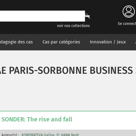
Se connec
voir nos collections
dagogie des cas
Cas par catégories
Innovation / Jeux
AE PARIS-SORBONNE BUSINESS
SONDER: The rise and fall
Auteur(s) :
KONDRATEVA Galina
EL HANA Nadr