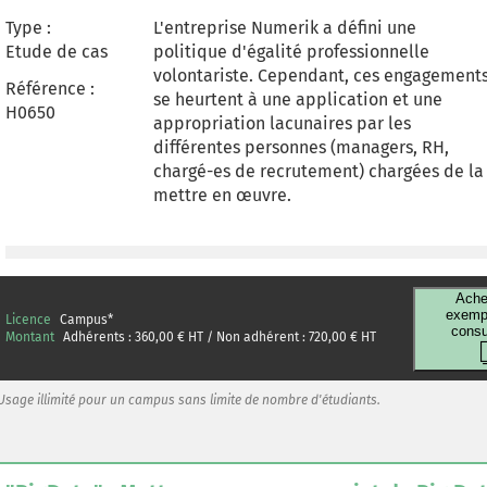
mission, apprennent à maîtriser le rôle
Type :
L'entreprise Numerik a défini une
stratégique des buyers personas pour
Etude de cas
politique d'égalité professionnelle
permettre de dessiner un parcours client
volontariste. Cependant, ces engagement
personnalisé et gagner en performance.
Référence :
se heurtent à une application et une
H0650
appropriation lacunaires par les
différentes personnes (managers, RH,
chargé-es de recrutement) chargées de la
mettre en œuvre.
Ache
exempl
Licence
Campus
*
consu
Montant
Adhérents :
360,00
€ HT / Non adhérent :
720,00
€ HT
Usage illimité pour un campus sans limite de nombre d'étudiants.