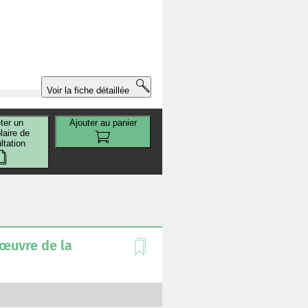
Voir la fiche détaillée
ter un
Ajouter au panier
aire de
ltation
 œuvre de la
r