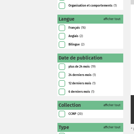
Organisation et comportements
(1)
Langue
afficher tout
Français
(16)
Anglais
(2)
Bilingue
(2)
Date de publication
plus de 24 mois
(19)
24 derniers mois
(1)
12 derniers mois
(1)
6 derniers mois
(1)
Collection
afficher tout
CCMP
(20)
Type
afficher tout
*