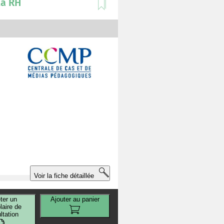
ta RH
Voir la fiche détaillée
ter un
Ajouter au panier
aire de
ltation