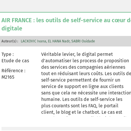
AIR FRANCE : les outils de self-service au cœur d
digitale
Auteur(s) :
LACKOVIC Ivana
EL HANA Nadr
SABRI Ouidade
Type :
Véritable levier, le digital permet
Etude de cas
d'automatiser les process de proposition
des services des compagnies aériennes
Référence :
tout en réduisant leurs coûts. Les outils d
M2165
self-service permettent de fournir un
service de support en ligne aux clients
sans que cela ne nécessite une interactio
humaine. Les outils de self-service les
plus courants sont les FAQ, le portail
client, le blog et le chatbot. Le cas est
centré sur Air France et il décrit les outils
de self-service proposés par la marque,