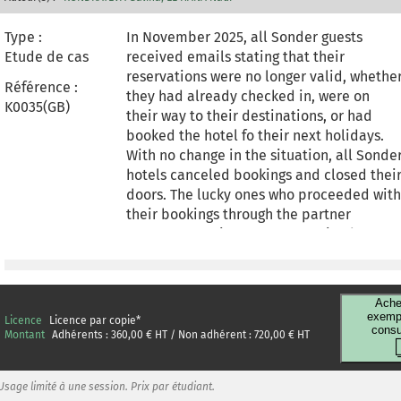
Type :
In November 2025, all Sonder guests
Etude de cas
received emails stating that their
reservations were no longer valid, whethe
Référence :
they had already checked in, were on
K0035(GB)
their way to their destinations, or had
booked the hotel fo their next holidays.
With no change in the situation, all Sonde
hotels canceled bookings and closed thei
doors. The lucky ones who proceeded with
their bookings through the partner
company Marriott Bonvoy received at
least some customer support; the others
who booked through other systems were
left on their own. This case study captures
Ache
the Sonder bankruptcy in the middle and
exempl
Licence
Licence par copie
*
consu
explains what happened to the guests
Montant
Adhérents :
360,00
€ HT / Non adhérent :
720,00
€ HT
amid complete communication silence.
Usage limité à une session. Prix par étudiant.