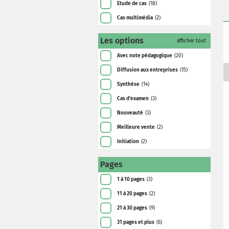
Etude de cas
(18)
Cas multimédia
(2)
Les options
afficher tout
Avec note pédagogique
(20)
Diffusion aux entreprises
(15)
Synthèse
(14)
Cas d'examen
(3)
Nouveauté
(3)
Meilleure vente
(2)
Initiation
(2)
Pages
1 à 10 pages
(3)
11 à 20 pages
(2)
21 à 30 pages
(9)
31 pages et plus
(6)