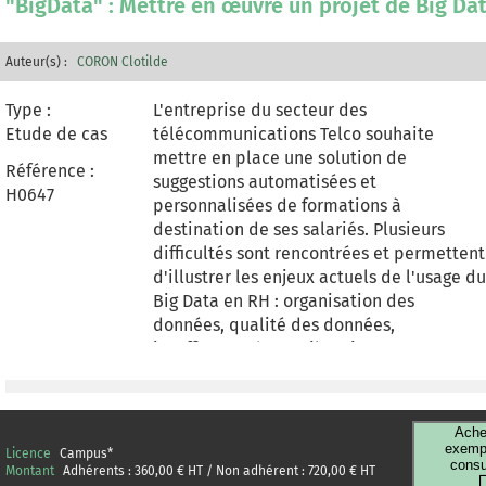
"BigData" : Mettre en œuvre un projet de Big Da
Auteur(s) :
CORON Clotilde
Type :
L'entreprise du secteur des
Etude de cas
télécommunications Telco souhaite
mettre en place une solution de
Référence :
suggestions automatisées et
H0647
personnalisées de formations à
destination de ses salariés. Plusieurs
difficultés sont rencontrées et permettent
d'illustrer les enjeux actuels de l'usage du
Big Data en RH : organisation des
données, qualité des données,
insuffisance des outils existants,
protection des données personnelles .
Ache
exempl
Licence
Campus
*
consu
Montant
Adhérents :
360,00
€ HT / Non adhérent :
720,00
€ HT