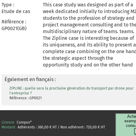
Type :
This case study was designed as part of a
Etude de cas
week dedicated initially to introducing M
students to the profession of strategy and
Référence :
project management consulting and to th
GP0021(GB)
multidisciplinary nature of teams. teams.
The Zipline case is interesting because of
its uniqueness, and its ability to present a
complete case combining on the one han
the strategic aspect through the
opportunity study and on the other hand
the project aspect to achieve a project
management plan over five years allowing
Également en français :
to concretize a scenario of evolution The
ZIPLINE : quelle sera la prochaine génération du transport par drone pour
case aims to carry out an analysis of the
l'entreprise ?
current state of the company's business,
Référence : GP0021
taking into account the uncertain context
in which the company is evolving. The
Ache
objective of the case is to carry out a
exempl
Licence
Campus
*
strategic opportunity study for a company
consu
Montant
Adhérents :
360,00
€ HT / Non adhérent :
720,00
€ HT
that is positioning itself on a new busines