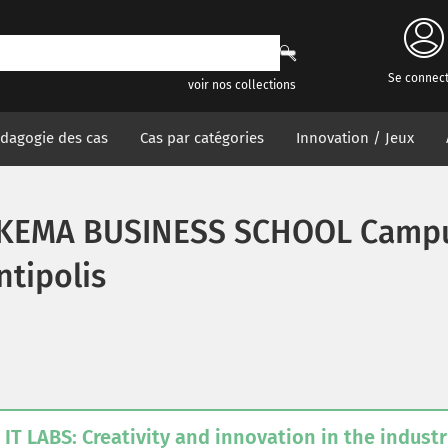
Se connec
voir nos collections
dagogie des cas
Cas par catégories
Innovation / Jeux
KEMA BUSINESS SCHOOL Campu
ntipolis
IT LABS: Creativity and innovation in the industr