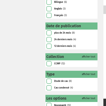
Bilingue
(6)
Anglais
(3)
Français
(3)
Date de publication
plus de 24 mois
(8)
24 derniers mois
(4)
12 derniers mois
(4)
Collection
afficher tout
CCMP
(12)
Type
afficher tout
Etude de cas
(8)
Cas condensé
(4)
Les options
afficher tout
Nouveauté
(12)