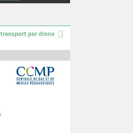
 transport par drone
e
s