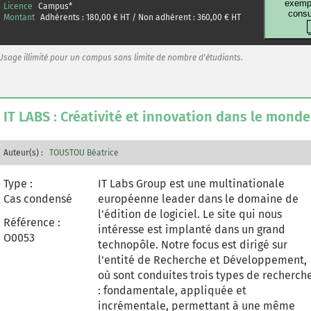
exempl
Licence
Campus
*
study conducted through semi-structured
consu
Montant
Adhérents :
180,00
€ HT / Non adhérent :
360,00
€ HT
in interviews, we explore the perspectives
of industrial researchers who experiment
with creativity in an innovation context
Usage illimité pour un campus sans limite de nombre d'étudiants.
and whose hybrid profile calls for specific
management.
IT LABS : Créativité et innovation dans le monde
Auteur(s) :
TOUSTOU Béatrice
Type :
IT Labs Group est une multinationale
Cas condensé
européenne leader dans le domaine de
l'édition de logiciel. Le site qui nous
Référence :
intéresse est implanté dans un grand
O0053
technopôle. Notre focus est dirigé sur
l'entité de Recherche et Développement,
où sont conduites trois types de recherch
: fondamentale, appliquée et
incrémentale, permettant à une même