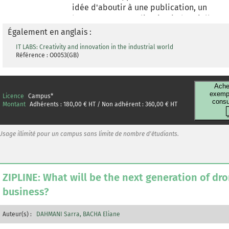
idée d'aboutir à une publication, un
brevet ou une application industrielle.
L'organisation du travail repose sur des
Également en anglais :
équipes projet financées majoritairement
IT LABS: Creativity and innovation in the industrial world
par des appels d'offre nationaux et
Référence : O0053(GB)
européens, et collaborant étroitement
avec des partenaires académiques et
industriels. Le profil hybride des
Ache
exempl
Licence
Campus
*
chercheurs nécessite un management
consu
Montant
Adhérents :
180,00
€ HT / Non adhérent :
360,00
€ HT
spécifique. Sur la base d'une étude
qualitative menée par entretiens semi-
directifs, nous explorons les
Usage illimité pour un campus sans limite de nombre d'étudiants.
représentations des chercheurs
industriels qui expérimentent la
créativité dans un contexte d'innovation
ZIPLINE: What will be the next generation of dro
et dont le profil hybride nécessite un
management spécifique.
business?
Auteur(s) :
DAHMANI Sarra
BACHA Eliane