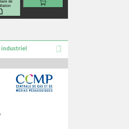
aire de
ltation
 industriel
e