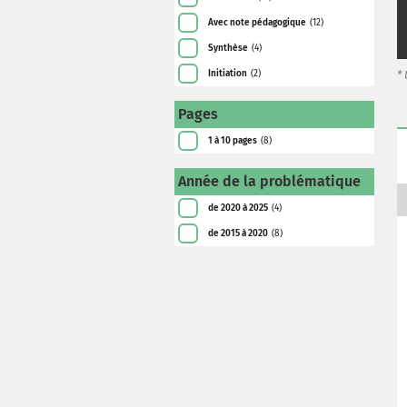
Avec note pédagogique
(12)
Synthèse
(4)
Initiation
(2)
*
Pages
1 à 10 pages
(8)
Année de la problématique
de 2020 à 2025
(4)
de 2015 à 2020
(8)