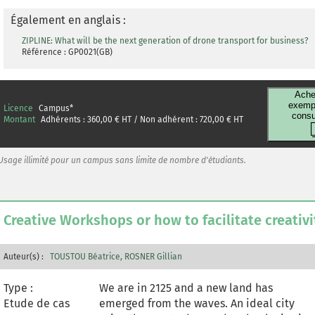
d'opportunité et d'un autre côté l'aspect
projet pour réaliser un plan de
Également en anglais :
management de projet sur cinq ans
ZIPLINE: What will be the next generation of drone transport for business?
permettant de concrétiser un scénario
Référence : GP0021(GB)
d'évolution business pour l'entreprise,
ceci en prenant en compte le contexte
incertain dans lequel évolue l'entreprise.
Ache
exempl
Licence
Campus
*
Le cas a pour objectif de réaliser une
consu
Montant
Adhérents :
360,00
€ HT / Non adhérent :
720,00
€ HT
étude d'opportunité stratégique pour une
entreprise qui se positionne sur un
nouveau business model et un marché de
Usage illimité pour un campus sans limite de nombre d'étudiants.
niche marqué par une technologie de
haut niveau, le transport de biens
médicaux avec des drones planeurs pour
Creative Workshops or how to facilitate creativi
les établissements de santé. L'utilité du
modèle a été prouvée pour le moment au
Rwanda pour délivrer des colis de
Auteur(s) :
TOUSTOU Béatrice
ROSNER Gillian
médicaments et des poches de sang aux
hôpitaux en un temps record sur la base
Type :
We are in 2125 and a new land has
d'un système d'échange de sms. L'objectif
Etude de cas
emerged from the waves. An ideal city
du cas est d'étudier la future génération