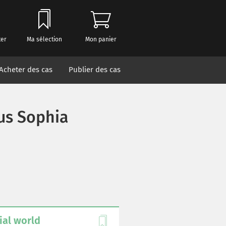
ter
Ma sélection
Mon panier
Acheter des cas
Publier des cas
s Sophia
ial world