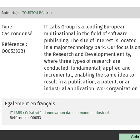
Auteur(s) :
TOUSTOU Béatrice
Type :
IT Labs Group is a leading European
Cas condensé
multinational in the field of software
publishing. The site of interest is located
Référence :
in a major technology park. Our focus is o
O0053(GB)
the Research and Development entity,
where three types of research are
conducted: fundamental; applied and
incremental, enabling the same idea to
result in a publication, a patent, or an
industrial application. Work organization
is based on project teams, primarily
funded through national an European
Également en français :
calls for proposals, and collaborating
IT LABS : Créativité et innovation dans le monde industriel
closely with academic and industrial
Référence : O0053
partners. The hybrid profile of the
researchers requires specific
management. Based on a qualitative
Ache