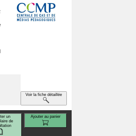
2
e
d
Voir la fiche détaillée
ter un
Ajouter au panier
aire de
ltation
s