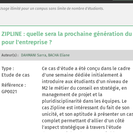
model and a niche market marked by a
high level of technology, the transport of
Usage illimité pour un campus sans limite de nombre d'étudiants.
medical goods with glider drones for
health institutions. The usefulness of the
model has been proven for the moment in
ZIPLINE : quelle sera la prochaine génération du
Rwanda to deliver parcels of medicines
pour l'entreprise ?
and blood bags to hospitals in record
time based on an SMS exchange system.
The objective of the case is to study the
Auteur(s) :
DAHMANI Sarra
BACHA Eliane
future generation of this offer. To what
extent is it possible to expand the
Type :
Ce cas d'étude a été conçu dans le cadre
transport offer? How can it be extended
Etude de cas
d'une semaine dédiée initialement à
geographically to other territories and
introduire aux étudiants d'un niveau de
Référence :
why not to other goods to be transported?
M2 le métier du conseil en stratégie, en
GP0021
The case is guided by a set of information
management de projet et la
given upstream to orient the solution, but
pluridisciplinarité dans les équipes. Le
also a set of information given in real tim
cas Zipline est intéressant du fait de son
to feed the reflection, and make the
unicité, et son aptitude à présenter un ca
exercise dynamic.
complet permettant d'allier d'un côté
l'aspect stratégique à travers l'étude