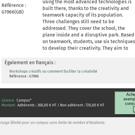
using the most advanced technologies is
de cette offre. Dans quelle mesure est-il
Référence :
built there, thanks to the creativity and
possible d'élargir l'offre de transport ?
G1966(GB)
teamwork capacity of its population.
Comment peut-on l'élargir sur le plan
Three challenges still need to be
géographique pour s'étendre à d'autres
addressed. They cover the school, the
territoires et pourquoi pas d'autres biens
plane inside and a disruptive park. Based
à transporter ? Le cas est guidé par un
on teamwork, students, use six techniques
ensemble d'information données en
to develop their creativity. They aim to
amont pour orienter la solution, mais
design, then select, develop and present
aussi un ensemble d'information donnés
ideas to meet these challenges and win
Également en français :
en temps réel pour alimenter la réflexion,
the prize, which is permission to come
et rendre l'exercice dynamique.
Workshops créatifs ou comment faciliter la créativité
and live in this city of the future.
Référence : G1966
Ache
exempl
Licence
Campus
*
consu
Montant
Adhérents :
360,00
€ HT / Non adhérent :
720,00
€ HT
Usage illimité pour un campus sans limite de nombre d'étudiants.