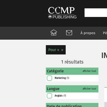
À propos
Pé
Pour
I
1
résultats
Catégorie
afficher tout
Marketing
(1)
Langue
afficher tout
Anglais
(1)
Date de publication