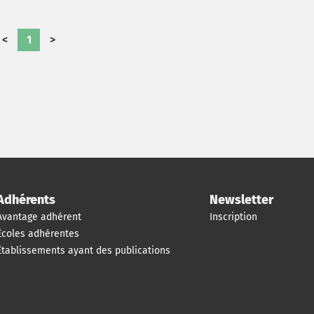
<
1
>
Adhérents
Newsletter
Avantage adhérent
Inscription
Écoles adhérentes
Établissements ayant des publications