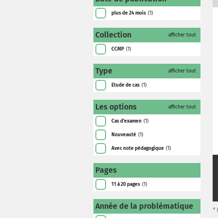
plus de 24 mois
(1)
Collection
afficher tout
CCMP
(1)
Type
afficher tout
Etude de cas
(1)
Les options
afficher tout
Cas d'examen
(1)
Nouveauté
(1)
Avec note pédagogique
(1)
Pages
11 à 20 pages
(1)
Année de la problématique
*