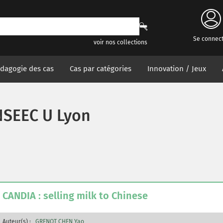
Se connec
voir nos collections
dagogie des cas
Cas par catégories
Innovation / Jeux
NSEEC U Lyon
CANDIA : selling milk to Chinese
Auteur(s) :
GRENOT CHEN Yao