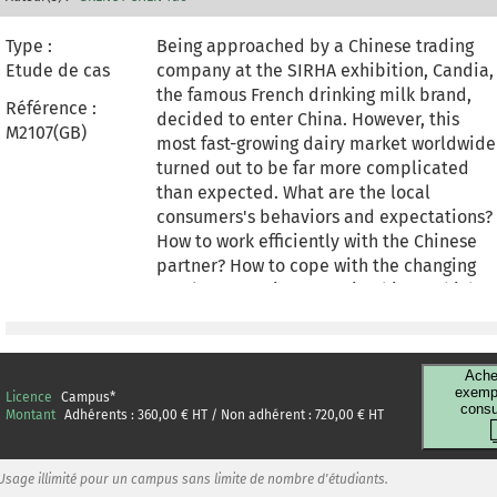
Type :
Being approached by a Chinese trading
Etude de cas
company at the SIRHA exhibition, Candia,
the famous French drinking milk brand,
Référence :
decided to enter China. However, this
M2107(GB)
most fast-growing dairy market worldwide
turned out to be far more complicated
than expected. What are the local
consumers's behaviors and expectations?
How to work efficiently with the Chinese
partner? How to cope with the changing
regulatory environment in China? Which
product to launch? And which distribution
channels to cover? There were many
questions that Candia needed to answer
Ache
to succeed in selling its milk to Chinese.
exempl
Licence
Campus
*
consu
This case is developed based on a true
Montant
Adhérents :
360,00
€ HT / Non adhérent :
720,00
€ HT
story. It reflects in a very realistic way the
challenges faced by a European company
Usage illimité pour un campus sans limite de nombre d'étudiants.
when expanding business in China.