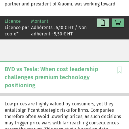
partner and president of Xiaomi, was working toward
making Xiaomi EV one of the top five global automakers
and contemplating a phased expansion into
Licence
Montant
international markets beginning in 2027. Should Lu
Licence par
Adhérents :
5,10
€ HT / Non
reconsider his decision to enter developed international
copie
*
adhérent :
5,50
€ HT
markets late, or should he first focus on the domestic
market by addressing the quality issues raised by
customers? What should his internationalization strategy
be?
BYD vs Tesla: When cost leadership
challenges premium technology
positioning
Low prices are highly valued by consumers, yet they
entail significant strategic risks for firms. Companies
therefore often avoid lowering prices, as such decisions
may trigger price wars with far-reaching consequences