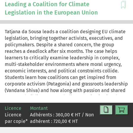
d'écrémage, ainsi que la viabilité stratégique des
Leading a Coalition for Climate
guerres des prix.
Legislation in the European Union
Tatjana da Sousa leads a coalition designing EU climate
legislation, bringing together activists, executives, and
policymakers. Despite a shared concern, the group
reaches a deadlock after six months. The case helps
learners to critically examine leadership in complex,
multi-stakeholder environments where moral urgency,
economic interests, and political constraints collide.
Students learn how coalitions can get inspired from
corporate activism (Patagonia) and grassroots leadership
(Vandana Shiva) and how along with passion and shared
purpose, building structural alignment, institutional
design, and adaptive leadership can help to bridge
Licence
Montant
fragmentation and enable durable cooperation.
Licence
Adhérents :
360,00
€ HT / Non
par copie
*
adhérent :
720,00
€ HT