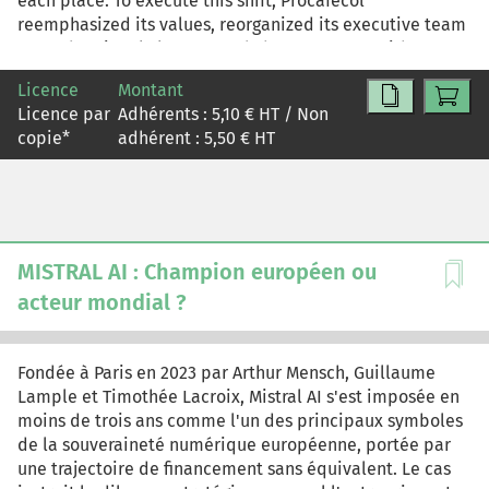
each place. To execute this shift, Procafecol
reemphasized its values, reorganized its executive team
around regional clusters, and chose partners with
aligned mindsets.
Licence
Montant
Licence par
Adhérents :
5,10
€ HT / Non
copie
*
adhérent :
5,50
€ HT
MISTRAL AI : Champion européen ou
acteur mondial ?
Fondée à Paris en 2023 par Arthur Mensch, Guillaume
Lample et Timothée Lacroix, Mistral AI s'est imposée en
moins de trois ans comme l'un des principaux symboles
de la souveraineté numérique européenne, portée par
une trajectoire de financement sans équivalent. Le cas