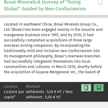
Bosai Minerals:A Journey of "Going
Global" Guided by Neo-Confucianism
Located in southwest China, Bosai Minerals Group Co.,
Ltd. (Bosai) has been engaged mainly in the bauxite and
manganese business since 1997, and by 2010, it had
successfully completed acquisitions of three large
overseas mining companies. By incorporating the
traditionally mild and inclusive neo-Confucianism into
its management philosophy, Bosai's overseas branches
had successfully integrated themselves into local
communities and cultures. In March 2016, shortly before
the acquisition of Guyana Manganese Inc., the board of
directors was debating how to deal with employees of
the acquired company. Newer directors proposed laying
Licence
Montant
off inefficient local employees and granting incentives
Licence par
Adhérents :
5,10
€ HT / Non
through an improved performance appraisal mechanism.
copie
*
adhérent :
5,50
€ HT
This proposal was fiercely opposed by directors who had
been on the board longer. Bosai's chair and managing