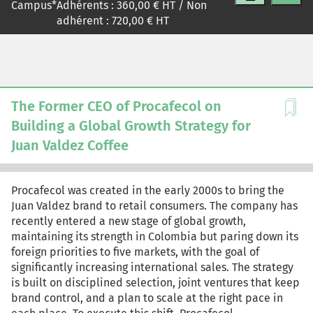
Campus
*
Adhérents :
360,00
€ HT / Non
les dimensions RH, financières et organisationnelles
adhérent :
720,00
€ HT
indispensables à ce type de repositionnement.
The Former CEO of Procafecol on
Building a Global Growth Strategy for
Juan Valdez Coffee
Procafecol was created in the early 2000s to bring the
Juan Valdez brand to retail consumers. The company has
recently entered a new stage of global growth,
maintaining its strength in Colombia but paring down its
foreign priorities to five markets, with the goal of
significantly increasing international sales. The strategy
is built on disciplined selection, joint ventures that keep
brand control, and a plan to scale at the right pace in