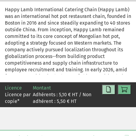
Happy Lamb International Catering Chain (Happy Lamb)
was an international hot pot restaurant chain, founded in
Boston in 2016 and since steadily expanding to 40 stores
outside China. From inception, Happy Lamb remained
committed to its core concept of Mongolian hot pot,
adopting a strategy focused on Western markets. The
company actively pursued localization throughout its
globalization process--from building product
competitiveness and supply chain infrastructure to
employee recruitment and training. In early 2026, amid
fierce competition in the boom of Chinese cuisine being
offered overseas, Yang Ou, vice-president of brand at
Licence
Montant
Happy Lamb, was contemplating the company's next
Licence par
Adhérents :
5,10
€ HT / Non
global expansion. The Southeast Asian market offered
copie
*
adhérent :
5,50
€ HT
ample demographic dividends and significant growth
potential, but it had already become a highly
competitive market. Should Happy Lamb continue
prioritizing Western markets or develop Southeast Asia?