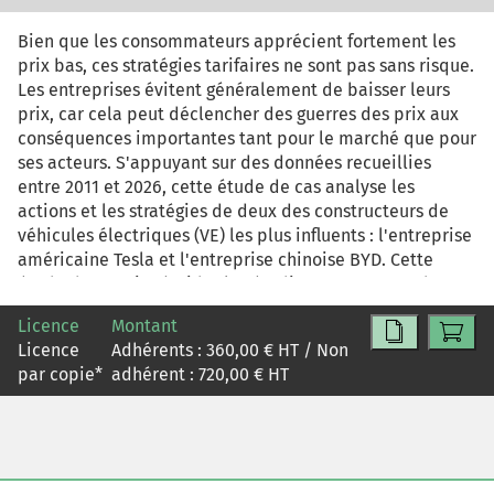
Bien que les consommateurs apprécient fortement les
prix bas, ces stratégies tarifaires ne sont pas sans risque.
Les entreprises évitent généralement de baisser leurs
prix, car cela peut déclencher des guerres des prix aux
conséquences importantes tant pour le marché que pour
ses acteurs. S'appuyant sur des données recueillies
entre 2011 et 2026, cette étude de cas analyse les
actions et les stratégies de deux des constructeurs de
véhicules électriques (VE) les plus influents : l'entreprise
américaine Tesla et l'entreprise chinoise BYD. Cette
étude de cas vise à aider les étudiants en master de
marketing, de stratégie et de commerce international,
Licence
Montant
ainsi que les dirigeants, à mieux comprendre les
Licence
Adhérents :
360,00
€ HT / Non
nuances, les avantages et les risques associés aux
par copie
*
adhérent :
720,00
€ HT
stratégies de prix bas. Tout au long de l'étude de cas, les
lecteurs aborderont des concepts clés tels que les
stratégies de prix concurrentielles, l'élasticité-prix, le
leadership sur le marché et les mesures de rétorsion, la
stratégie de pénétration par opposition à la stratégie