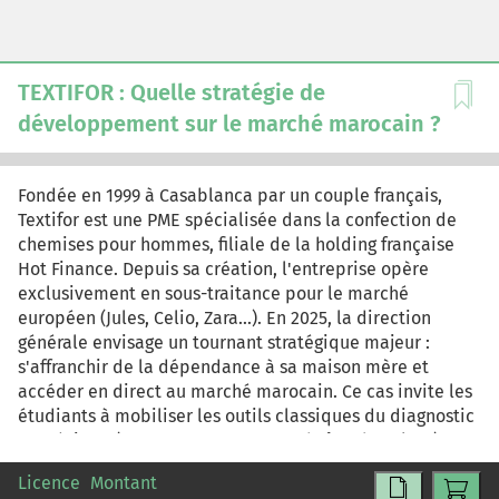
TEXTIFOR : Quelle stratégie de
développement sur le marché marocain ?
Fondée en 1999 à Casablanca par un couple français,
Textifor est une PME spécialisée dans la confection de
chemises pour hommes, filiale de la holding française
Hot Finance. Depuis sa création, l'entreprise opère
exclusivement en sous-traitance pour le marché
européen (Jules, Celio, Zara...). En 2025, la direction
générale envisage un tournant stratégique majeur :
s'affranchir de la dépendance à sa maison mère et
accéder en direct au marché marocain. Ce cas invite les
étudiants à mobiliser les outils classiques du diagnostic
stratégique (PESTEL, Porter, SWOT, chaîne de valeur) pour
formuler des recommandations opérationnelles sur les
Licence
Montant
modalités d'une telle transition. Il interroge également