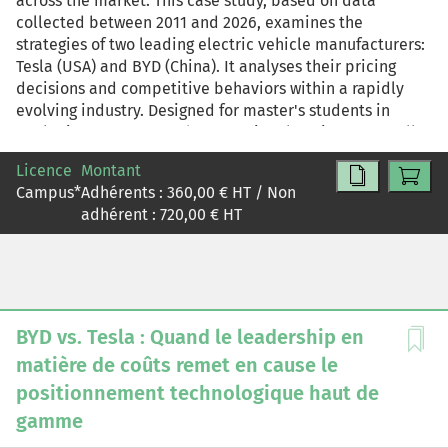
across the market. This case study, based on data
collected between 2011 and 2026, examines the
strategies of two leading electric vehicle manufacturers:
Tesla (USA) and BYD (China). It analyses their pricing
decisions and competitive behaviors within a rapidly
evolving industry. Designed for master's students in
Marketing, Strategy, and International Business, as well
as practitioners, the case aims to deepen understanding
Licence
Montant
of the benefits, risks, and trade-offs associated with low-
Campus
*
Adhérents :
360,00
€ HT / Non
price strategies. Key concepts include competitive
adhérent :
720,00
€ HT
pricing, price elasticity, market leadership and
retaliation, as well as the dynamics and sustainability of
price wars.
BYD vs. Tesla : Quand le leadership en
matière de coûts remet en cause le
positionnement technologique haut de
gamme