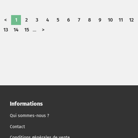
director had to decide how to proceed, ensuring a
smooth transition and sustainable development of the
subsidiary.
<
1
2
3
4
5
6
7
8
9
10
11
12
13
14
15
...
>
Informations
Qui sommes-nous ?
Contact
Conditions générales de vente