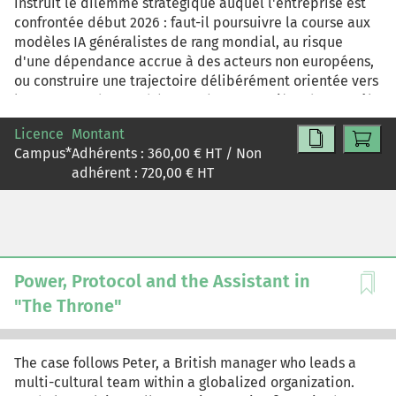
instruit le dilemme stratégique auquel l'entreprise est
confrontée début 2026 : faut-il poursuivre la course aux
modèles IA généralistes de rang mondial, au risque
d'une dépendance accrue à des acteurs non européens,
ou construire une trajectoire délibérément orientée vers
les attentes du marché européen en matière de contrôle
des données et de conformité réglementaire, quitte à
Licence
Montant
accepter un écart de performance persistant sur
Campus
*
Adhérents :
360,00
€ HT / Non
certains usages de pointe ?
adhérent :
720,00
€ HT
Power, Protocol and the Assistant in
"The Throne"
The case follows Peter, a British manager who leads a
multi-cultural team within a globalized organization.